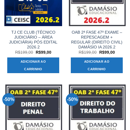
TJ CE CLUB (TÉCNICO
OAB 2ª FASE 47º EXAME –
JUDICIÁRIO – ÁREA
REPESCAGEM +
JUDICIÁRIA) PÓS EDITAL
REGULAR (DIREITO CIVIL)
2026.2
DAMÁSIO IA 2026.2
O
O
O
O
R$
199,00
R$
99,00
R$
199,00
R$
99,00
preço
preço
preço
preço
original
atual
original
atual
ADICIONAR AO
ADICIONAR AO
era:
é:
era:
é:
R$199,00.
R$99,00.
R$199,00.
R$99,00
CARRINHO
CARRINHO
-50%
-50%