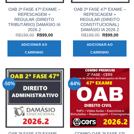
OAB 2ª FASE 47º EXAME –
OAB 2ª FASE 47º EXAME –
REPESCAGEM +
REPESCAGEM +
REGULAR (DIREITO
REGULAR (DIREITO
TRIBUTÁRIO) DAMÁSIO IA
CONSTITUCIONAL)
2026.2
DAMÁSIO IA 2026.2
O
O
O
O
R$
199,00
R$
99,00
R$
199,00
R$
99,00
preço
preço
preço
preço
original
atual
original
atual
ADICIONAR AO
ADICIONAR AO
era:
é:
era:
é:
R$199,00.
R$99,00.
R$199,00.
R$99,00
CARRINHO
CARRINHO
-50%
-64%
OAB 2ª FASE 47º EXAME –
COMBO OAB 2ª FASE 47º