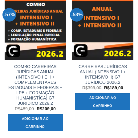
-57%
-53%
COMBO CARREIRAS
CARREIRAS JURÍDICAS
JURÍDICAS ANUAL
ANUAL (INTENSIVO I +
(INTENSIVO I E II +
INTENSIVO II) G7
COMPLEMENTARES
JURÍDICO 2026.2
ESTADUAIS E FEDERAIS +
O
O
R$
399,00
R$
189,00
preço
preço
LPE + FORMAÇÃO
original
atual
HUMANISTÍCA) G7
ADICIONAR AO
era:
é:
JURÍDICO 2026.2
R$399,00.
R$189,
CARRINHO
O
O
R$
489,00
R$
209,00
preço
preço
original
atual
ADICIONAR AO
era:
é:
R$489,00.
R$209,00.
CARRINHO