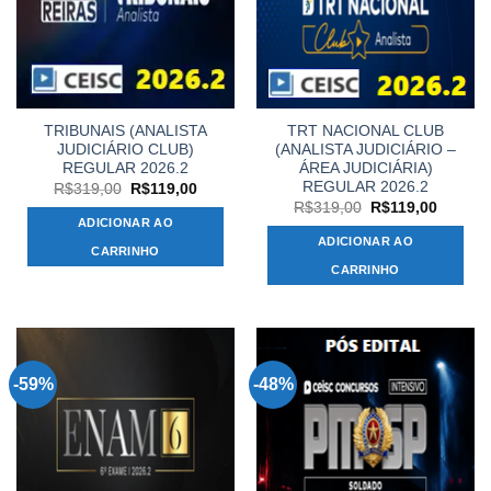
TRIBUNAIS (ANALISTA
TRT NACIONAL CLUB
JUDICIÁRIO CLUB)
(ANALISTA JUDICIÁRIO –
REGULAR 2026.2
ÁREA JUDICIÁRIA)
REGULAR 2026.2
O
O
R$
319,00
R$
119,00
preço
preço
O
O
R$
319,00
R$
119,00
original
atual
preço
preço
ADICIONAR AO
era:
é:
original
atual
ADICIONAR AO
R$319,00.
R$119,00.
era:
é:
CARRINHO
R$319,00.
R$119,
CARRINHO
-59%
-48%