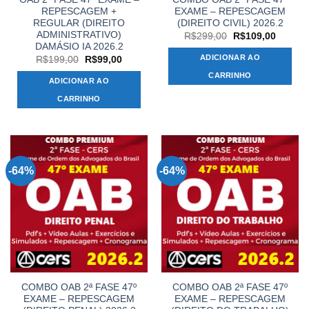
REPESCAGEM +
EXAME – REPESCAGEM
REGULAR (DIREITO
(DIREITO CIVIL) 2026.2
ADMINISTRATIVO)
O
O
R$
299,00
R$
109,00
preço
preço
DAMÁSIO IA 2026.2
original
atual
ADICIONAR AO
O
O
R$
199,00
R$
99,00
era:
é:
preço
preço
R$299,00.
R$109,
CARRINHO
original
atual
ADICIONAR AO
era:
é:
R$199,00.
R$99,00.
CARRINHO
-64%
-64%
COMBO OAB 2ª FASE 47º
COMBO OAB 2ª FASE 47º
EXAME – REPESCAGEM
EXAME – REPESCAGEM