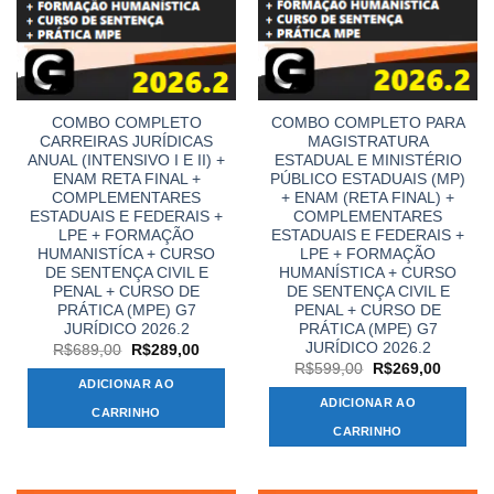
COMBO COMPLETO
COMBO COMPLETO PARA
CARREIRAS JURÍDICAS
MAGISTRATURA
ANUAL (INTENSIVO I E II) +
ESTADUAL E MINISTÉRIO
ENAM RETA FINAL +
PÚBLICO ESTADUAIS (MP)
COMPLEMENTARES
+ ENAM (RETA FINAL) +
ESTADUAIS E FEDERAIS +
COMPLEMENTARES
LPE + FORMAÇÃO
ESTADUAIS E FEDERAIS +
HUMANISTÍCA + CURSO
LPE + FORMAÇÃO
DE SENTENÇA CIVIL E
HUMANÍSTICA + CURSO
PENAL + CURSO DE
DE SENTENÇA CIVIL E
PRÁTICA (MPE) G7
PENAL + CURSO DE
JURÍDICO 2026.2
PRÁTICA (MPE) G7
JURÍDICO 2026.2
O
O
R$
689,00
R$
289,00
preço
preço
O
O
R$
599,00
R$
269,00
original
atual
preço
preço
ADICIONAR AO
era:
é:
original
atual
ADICIONAR AO
R$689,00.
R$289,00.
era:
é:
CARRINHO
R$599,00.
R$269,
CARRINHO