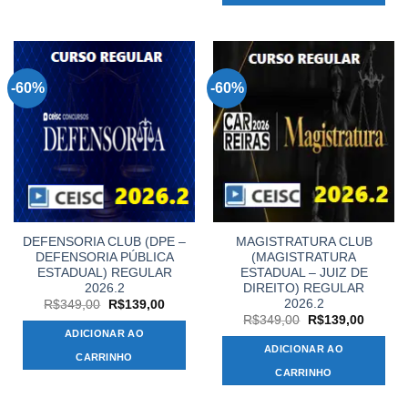
-60%
-60%
DEFENSORIA CLUB (DPE –
MAGISTRATURA CLUB
DEFENSORIA PÚBLICA
(MAGISTRATURA
ESTADUAL) REGULAR
ESTADUAL – JUIZ DE
2026.2
DIREITO) REGULAR
2026.2
O
O
R$
349,00
R$
139,00
preço
preço
O
O
R$
349,00
R$
139,00
original
atual
preço
preço
ADICIONAR AO
era:
é:
original
atual
ADICIONAR AO
R$349,00.
R$139,00.
era:
é:
CARRINHO
R$349,00.
R$139,
CARRINHO