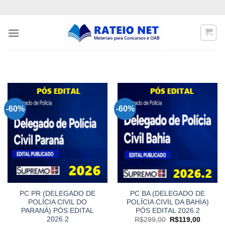
Skip
to
content
-60%
-60%
PC PR (DELEGADO DE
PC BA (DELEGADO DE
POLÍCIA CIVIL DO
POLÍCIA CIVIL DA BAHIA)
PARANÁ) PÓS EDITAL
PÓS EDITAL 2026.2
2026.2
O
O
R$
299,00
R$
119,00