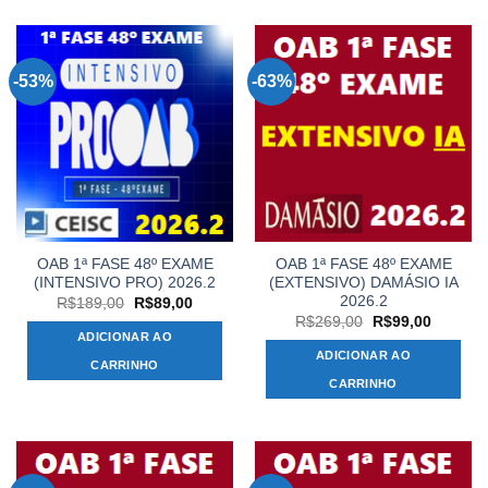
-53%
-63%
OAB 1ª FASE 48º EXAME
OAB 1ª FASE 48º EXAME
(INTENSIVO PRO) 2026.2
(EXTENSIVO) DAMÁSIO IA
2026.2
O
O
R$
189,00
R$
89,00
preço
preço
O
O
R$
269,00
R$
99,00
original
atual
preço
preço
ADICIONAR AO
era:
é:
original
atual
ADICIONAR AO
R$189,00.
R$89,00.
era:
é:
CARRINHO
R$269,00.
R$99,00
CARRINHO