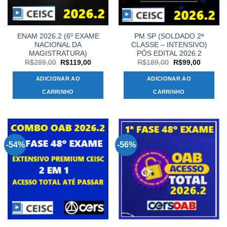
ENAM 2026.2 (6º EXAME
PM SP (SOLDADO 2ª
NACIONAL DA
CLASSE – INTENSIVO)
MAGISTRATURA)
PÓS EDITAL 2026.2
O
O
O
O
R$
289,00
R$
119,00
R$
189,00
R$
99,00
preço
preço
preço
preço
original
atual
original
atual
ADICIONAR AO
ADICIONAR AO
era:
é:
era:
é:
R$289,00.
R$119,00.
R$189,00.
R$99,00
CARRINHO
CARRINHO
-54%
-56%