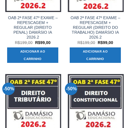
OAB 2ª FASE 47º EXAME –
OAB 2ª FASE 47º EXAME –
REPESCAGEM +
REPESCAGEM +
REGULAR (DIREITO
REGULAR (DIREITO DO
PENAL) DAMÁSIO IA
TRABALHO) DAMÁSIO IA
2026.2
2026.2
O
O
O
O
R$
199,00
R$
99,00
R$
199,00
R$
99,00
preço
preço
preço
preço
original
atual
original
atual
ADICIONAR AO
ADICIONAR AO
era:
é:
era:
é:
R$199,00.
R$99,00.
R$199,00.
R$99,00
CARRINHO
CARRINHO
-50%
-50%