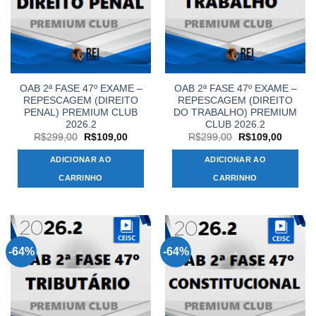
OAB 2ª FASE 47º EXAME –
OAB 2ª FASE 47º EXAME –
REPESCAGEM (DIREITO
REPESCAGEM (DIREITO
PENAL) PREMIUM CLUB
DO TRABALHO) PREMIUM
2026.2
CLUB 2026.2
O
O
O
O
R$
299,00
R$
109,00
R$
299,00
R$
109,00
preço
preço
preço
preço
original
atual
original
atual
ADICIONAR AO
ADICIONAR AO
era:
é:
era:
é:
R$299,00.
R$109,00.
R$299,00.
R$109,
CARRINHO
CARRINHO
-64%
-64%