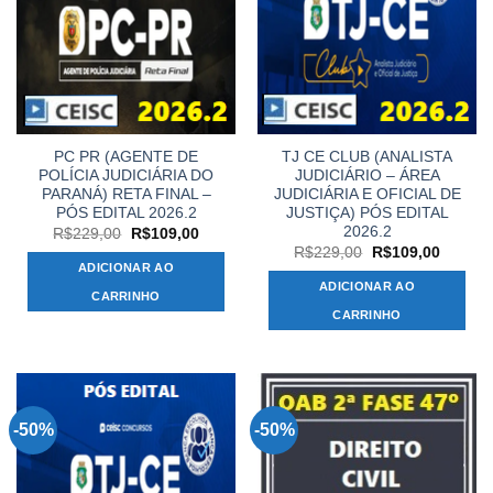
PC PR (AGENTE DE
TJ CE CLUB (ANALISTA
POLÍCIA JUDICIÁRIA DO
JUDICIÁRIO – ÁREA
PARANÁ) RETA FINAL –
JUDICIÁRIA E OFICIAL DE
PÓS EDITAL 2026.2
JUSTIÇA) PÓS EDITAL
2026.2
O
O
R$
229,00
R$
109,00
preço
preço
O
O
R$
229,00
R$
109,00
original
atual
preço
preço
ADICIONAR AO
era:
é:
original
atual
ADICIONAR AO
R$229,00.
R$109,00.
era:
é:
CARRINHO
R$229,00.
R$109,
CARRINHO
-50%
-50%