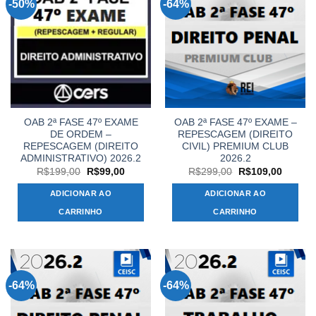
-50%
-64%
OAB 2ª FASE 47º EXAME
OAB 2ª FASE 47º EXAME –
DE ORDEM –
REPESCAGEM (DIREITO
REPESCAGEM (DIREITO
CIVIL) PREMIUM CLUB
ADMINISTRATIVO) 2026.2
2026.2
O
O
O
O
R$
199,00
R$
99,00
R$
299,00
R$
109,00
preço
preço
preço
preço
original
atual
original
atual
ADICIONAR AO
ADICIONAR AO
era:
é:
era:
é:
R$199,00.
R$99,00.
R$299,00.
R$109,
CARRINHO
CARRINHO
-64%
-64%