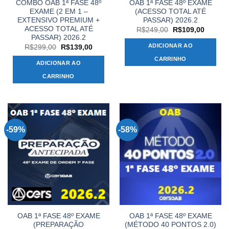
COMBO OAB 1ª FASE 48º
OAB 1ª FASE 48º EXAME
EXAME (2 EM 1 –
(ACESSO TOTAL ATÉ
EXTENSIVO PREMIUM +
PASSAR) 2026.2
ACESSO TOTAL ATÉ
O
O
R$
249,00
R$
109,00
preço
preço
PASSAR) 2026.2
original
atual
ADICIONAR AO
O
O
R$
299,00
R$
139,00
era:
é:
preço
preço
R$249,00.
R$109,
CARRINHO
original
atual
ADICIONAR AO
era:
é:
R$299,00.
R$139,00.
CARRINHO
-59%
-58%
OAB 1ª FASE 48º EXAME
OAB 1ª FASE 48º EXAME
(PREPARAÇÃO
(MÉTODO 40 PONTOS 2.0)