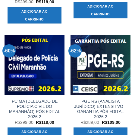
preço
preço
O
O
R$
299,00
R$
119,00
original
atual
preço
preço
ADICIONAR AO
era:
é:
original
atual
ADICIONAR AO
R$299,00.
R$119,
era:
é:
CARRINHO
R$299,00.
R$119,00.
CARRINHO
-60%
-62%
PC MA (DELEGADO DE
PGE RS (ANALISTA
POLÍCIA CIVIL DO
JURÍDICO) EXTENSITVO –
MARANHÃO) PÓS EDITAL
GARANTIA PÓS EDITAL
2026.2
2026.2
O
O
O
O
R$
299,00
R$
119,00
R$
289,00
R$
109,00
preço
preço
preço
preço
original
atual
original
atual
ADICIONAR AO
ADICIONAR AO
era:
é:
era:
é: