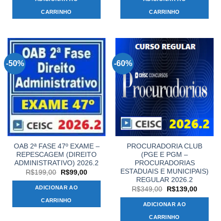
era:
é:
era:
é:
R$199,00.
R$99,00.
R$199,00.
R$99,00
CARRINHO
CARRINHO
-50%
-60%
OAB 2ª FASE 47º EXAME –
PROCURADORIA CLUB
REPESCAGEM (DIREITO
(PGE E PGM –
ADMINISTRATIVO) 2026.2
PROCURADORIAS
ESTADUAIS E MUNICIPAIS)
O
O
R$
199,00
R$
99,00
preço
preço
REGULAR 2026.2
original
atual
ADICIONAR AO
O
O
R$
349,00
R$
139,00
era:
é:
preço
preço
R$199,00.
R$99,00.
CARRINHO
original
atual
ADICIONAR AO
era:
é:
R$349,00.
R$139,
CARRINHO