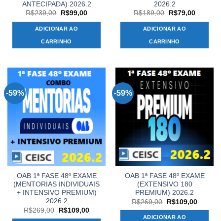
ANTECIPADA) 2026.2
2026.2
O
O
O
O
R$
239,00
R$
99,00
R$
189,00
R$
79,00
preço
preço
preço
preço
original
atual
original
atual
ADICIONAR AO
ADICIONAR AO
era:
é:
era:
é:
R$239,00.
R$99,00.
R$189,00.
R$79,00
CARRINHO
CARRINHO
-59%
-59%
OAB 1ª FASE 48º EXAME
OAB 1ª FASE 48º EXAME
(MENTORIAS INDIVIDUAIS
(EXTENSIVO 180
+ INTENSIVO PREMIUM)
PREMIUM) 2026.2
2026.2
O
O
R$
269,00
R$
109,00
preço
preço
O
O
R$
269,00
R$
109,00
original
atual
preço
preço
ADICIONAR AO
era:
é: