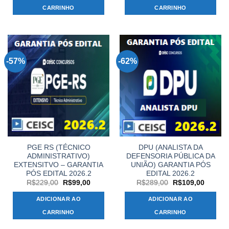
R$299,00.
R$119,00.
R$289,00.
R$109,
CARRINHO
CARRINHO
-57%
-62%
PGE RS (TÉCNICO
DPU (ANALISTA DA
ADMINISTRATIVO)
DEFENSORIA PÚBLICA DA
EXTENSITVO – GARANTIA
UNIÃO) GARANTIA PÓS
PÓS EDITAL 2026.2
EDITAL 2026.2
O
O
O
O
R$
229,00
R$
99,00
R$
289,00
R$
109,00
preço
preço
preço
preço
original
atual
original
atual
ADICIONAR AO
ADICIONAR AO
era:
é:
era:
é:
R$229,00.
R$99,00.
R$289,00.
R$109,
CARRINHO
CARRINHO