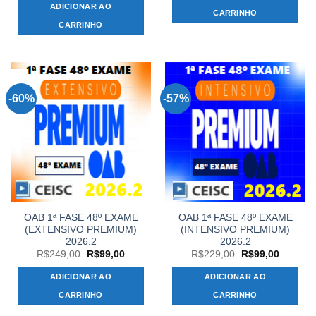
original
atual
ADICIONAR AO
R$269,00.
R$109,
era:
é:
CARRINHO
R$269,00.
R$109,00.
CARRINHO
-60%
-57%
OAB 1ª FASE 48º EXAME
OAB 1ª FASE 48º EXAME
(EXTENSIVO PREMIUM)
(INTENSIVO PREMIUM)
2026.2
2026.2
O
O
O
O
R$
249,00
R$
99,00
R$
229,00
R$
99,00
preço
preço
preço
preço
original
atual
original
atual
ADICIONAR AO
ADICIONAR AO
era:
é:
era:
é:
R$249,00.
R$99,00.
R$229,00.
R$99,00
CARRINHO
CARRINHO