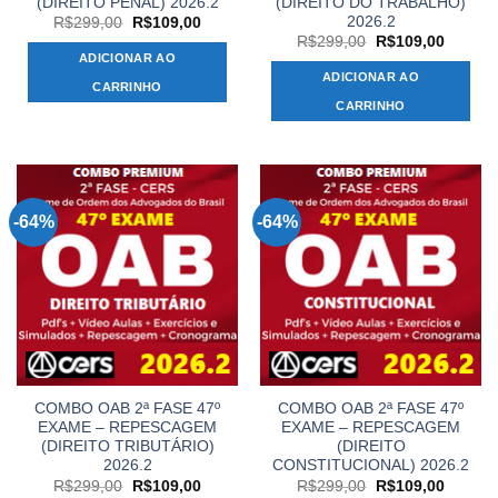
(DIREITO PENAL) 2026.2
(DIREITO DO TRABALHO)
2026.2
O
O
R$
299,00
R$
109,00
preço
preço
O
O
R$
299,00
R$
109,00
original
atual
preço
preço
ADICIONAR AO
era:
é:
original
atual
ADICIONAR AO
R$299,00.
R$109,00.
era:
é:
CARRINHO
R$299,00.
R$109,
CARRINHO
-64%
-64%
COMBO OAB 2ª FASE 47º
COMBO OAB 2ª FASE 47º
EXAME – REPESCAGEM
EXAME – REPESCAGEM
(DIREITO TRIBUTÁRIO)
(DIREITO
2026.2
CONSTITUCIONAL) 2026.2
O
O
O
O
R$
299,00
R$
109,00
R$
299,00
R$
109,00