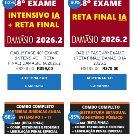
-63%
-60%
OAB 1ª FASE 48º EXAME
OAB 1ª FASE 48º EXAME
(INTENSIVO + RETA
(RETA FINAL) DAMÁSIO IA
FINAL) DÁMASIO IA 2026.2
2026.2
O
O
O
O
R$
269,00
R$
99,00
R$
199,00
R$
79,00
preço
preço
preço
preço
original
atual
original
atual
ADICIONAR AO
ADICIONAR AO
era:
é:
era:
é:
R$269,00.
R$99,00.
R$199,00.
R$79,00
CARRINHO
CARRINHO
-58%
-55%