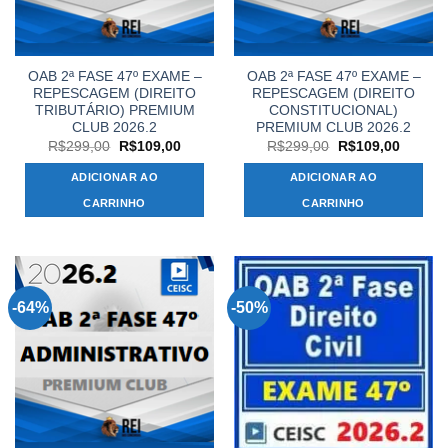
OAB 2ª FASE 47º EXAME –
OAB 2ª FASE 47º EXAME –
REPESCAGEM (DIREITO
REPESCAGEM (DIREITO
TRIBUTÁRIO) PREMIUM
CONSTITUCIONAL)
CLUB 2026.2
PREMIUM CLUB 2026.2
O
O
O
O
R$
299,00
R$
109,00
R$
299,00
R$
109,00
preço
preço
preço
preço
original
atual
original
atual
ADICIONAR AO
ADICIONAR AO
era:
é:
era:
é:
R$299,00.
R$109,00.
R$299,00.
R$109,
CARRINHO
CARRINHO
-64%
-50%