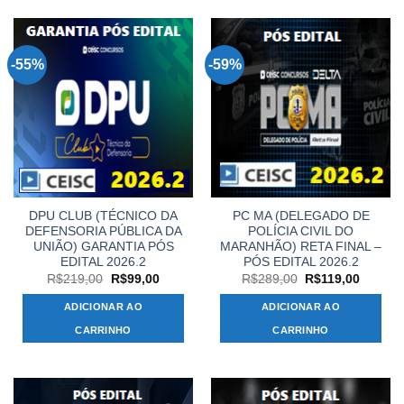
-55%
-59%
DPU CLUB (TÉCNICO DA
PC MA (DELEGADO DE
DEFENSORIA PÚBLICA DA
POLÍCIA CIVIL DO
UNIÃO) GARANTIA PÓS
MARANHÃO) RETA FINAL –
EDITAL 2026.2
PÓS EDITAL 2026.2
O
O
O
O
R$
219,00
R$
99,00
R$
289,00
R$
119,00
preço
preço
preço
preço
original
atual
original
atual
ADICIONAR AO
ADICIONAR AO
era:
é:
era:
é:
R$219,00.
R$99,00.
R$289,00.
R$119,
CARRINHO
CARRINHO