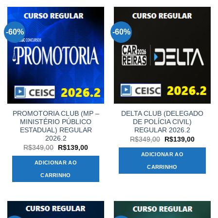
-60%
-60%
PROMOTORIA CLUB (MP –
DELTA CLUB (DELEGADO
MINISTÉRIO PÚBLICO
DE POLÍCIA CIVIL)
ESTADUAL) REGULAR
REGULAR 2026.2
2026.2
O
O
R$
349,00
R$
139,00
preço
preço
O
O
R$
349,00
R$
139,00
original
atual
preço
preço
ADICIONAR AO
era:
é:
original
atual
ADICIONAR AO
R$349,00.
R$139,
era:
é:
CARRINHO
R$349,00.
R$139,00.
CARRINHO