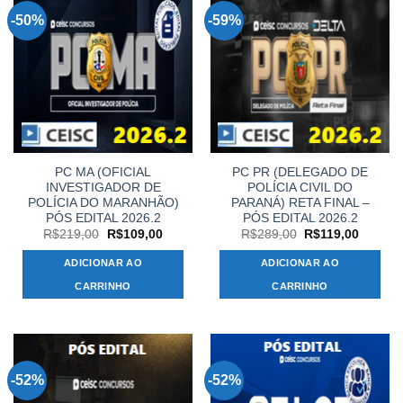
-50%
-59%
PC MA (OFICIAL
PC PR (DELEGADO DE
INVESTIGADOR DE
POLÍCIA CIVIL DO
POLÍCIA DO MARANHÃO)
PARANÁ) RETA FINAL –
PÓS EDITAL 2026.2
PÓS EDITAL 2026.2
O
O
O
O
R$
219,00
R$
109,00
R$
289,00
R$
119,00
preço
preço
preço
preço
original
atual
original
atual
ADICIONAR AO
ADICIONAR AO
era:
é:
era:
é:
R$219,00.
R$109,00.
R$289,00.
R$119,
CARRINHO
CARRINHO
-52%
-52%