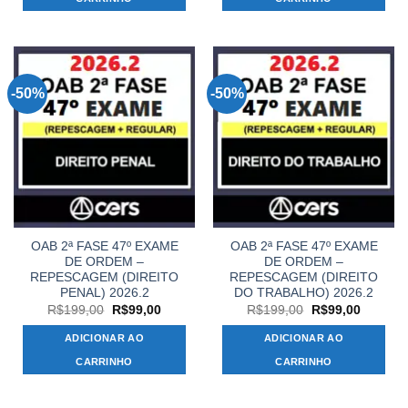
-50%
-50%
OAB 2ª FASE 47º EXAME
OAB 2ª FASE 47º EXAME
DE ORDEM –
DE ORDEM –
REPESCAGEM (DIREITO
REPESCAGEM (DIREITO
PENAL) 2026.2
DO TRABALHO) 2026.2
O
O
O
O
R$
199,00
R$
99,00
R$
199,00
R$
99,00
preço
preço
preço
preço
original
atual
original
atual
ADICIONAR AO
ADICIONAR AO
era:
é:
era:
é:
R$199,00.
R$99,00.
R$199,00.
R$99,00
CARRINHO
CARRINHO