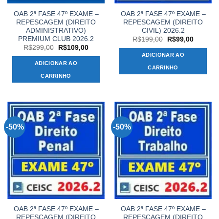
OAB 2ª FASE 47º EXAME –
OAB 2ª FASE 47º EXAME –
REPESCAGEM (DIREITO
REPESCAGEM (DIREITO
ADMINISTRATIVO)
CIVIL) 2026.2
PREMIUM CLUB 2026.2
O
O
R$
199,00
R$
99,00
preço
preço
O
O
R$
299,00
R$
109,00
original
atual
preço
preço
ADICIONAR AO
era:
é:
original
atual
ADICIONAR AO
R$199,00.
R$99,00
era:
é:
CARRINHO
R$299,00.
R$109,00.
CARRINHO
-50%
-50%
OAB 2ª FASE 47º EXAME –
OAB 2ª FASE 47º EXAME –
REPESCAGEM (DIREITO
REPESCAGEM (DIREITO