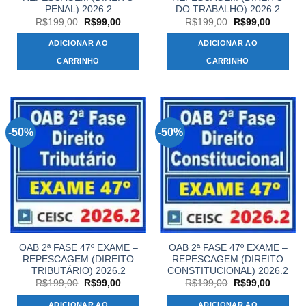
PENAL) 2026.2
DO TRABALHO) 2026.2
O
O
O
O
R$
199,00
R$
99,00
R$
199,00
R$
99,00
preço
preço
preço
preço
original
atual
original
atual
ADICIONAR AO
ADICIONAR AO
era:
é:
era:
é:
R$199,00.
R$99,00.
R$199,00.
R$99,00
CARRINHO
CARRINHO
-50%
-50%
OAB 2ª FASE 47º EXAME –
OAB 2ª FASE 47º EXAME –
REPESCAGEM (DIREITO
REPESCAGEM (DIREITO
TRIBUTÁRIO) 2026.2
CONSTITUCIONAL) 2026.2
O
O
O
O
R$
199,00
R$
99,00
R$
199,00
R$
99,00
preço
preço
preço
preço
original
atual
original
atual
ADICIONAR AO
ADICIONAR AO