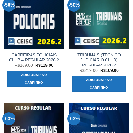
-56%
-50%
CARREIRAS POLICIAIS
TRIBUNAIS (TÉCNICO
CLUB – REGULAR 2026.2
JUDICIÁRIO CLUB)
REGULAR 2026.2
O
O
R$
269,00
R$
119,00
preço
preço
O
O
R$
219,00
R$
109,00
original
atual
preço
preço
ADICIONAR AO
era:
é:
original
atual
ADICIONAR AO
R$269,00.
R$119,00.
era:
é:
CARRINHO
R$219,00.
R$109,
CARRINHO
-63%
-63%