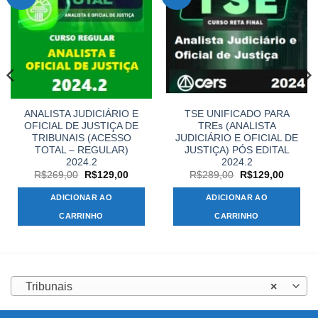
ANALISTA JUDICIÁRIO E
TSE UNIFICADO PARA
OFICIAL DE JUSTIÇA DE
TREs (ANALISTA
TRIBUNAIS (ACESSO
JUDICIÁRIO E OFICIAL DE
TOTAL – REGULAR)
JUSTIÇA) PÓS EDITAL
2024.2
2024.2
O
O
O
O
R$
269,00
R$
129,00
R$
289,00
R$
129,00
preço
preço
preço
preço
original
atual
original
atual
ADICIONAR AO
ADICIONAR AO
era:
é:
era:
é:
,00.
R$269,00.
R$129,00.
R$289,00.
R$129,
CARRINHO
CARRINHO
Tribunais
×