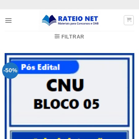
Skip
to
content
FILTRAR
-50%