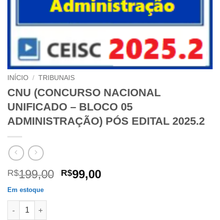
INÍCIO
/
TRIBUNAIS
CNU (CONCURSO NACIONAL
UNIFICADO – BLOCO 05
ADMINISTRAÇÃO) PÓS EDITAL 2025.2
O
O
199,00
99,00
R$
R$
preço
preço
Em estoque
original
atual
CNU (CONCURSO NACIONAL UNIFICADO - BLOCO 05 ADMINISTR
era:
é: