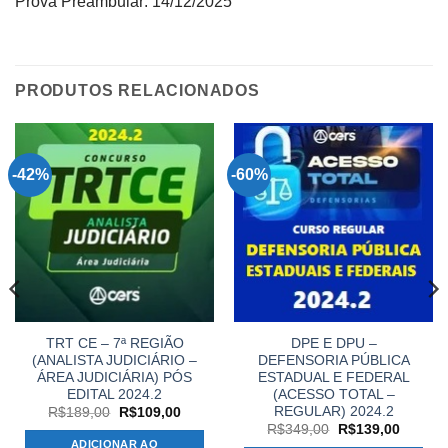
Prova Preambular: 14/12/2025
PRODUTOS RELACIONADOS
-42%
-60%
TRT CE – 7ª REGIÃO
DPE E DPU –
(ANALISTA JUDICIÁRIO –
DEFENSORIA PÚBLICA
ÁREA JUDICIÁRIA) PÓS
ESTADUAL E FEDERAL
EDITAL 2024.2
(ACESSO TOTAL –
REGULAR) 2024.2
O
O
R$
189,00
R$
109,00
preço
preço
O
O
R$
349,00
R$
139,00
original
atual
preço
preço
ADICIONAR AO