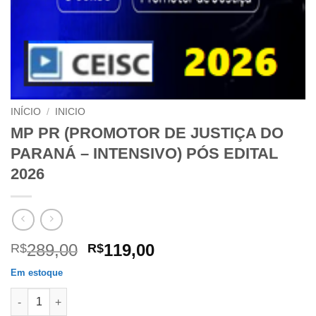
INÍCIO
/
INICIO
MP PR (PROMOTOR DE JUSTIÇA DO
PARANÁ – INTENSIVO) PÓS EDITAL
2026
O
O
289,00
119,00
R$
R$
preço
preço
Em estoque
original
atual
MP PR (PROMOTOR DE JUSTIÇA DO PARANÁ – INTENSIVO) PÓS 
era:
é: