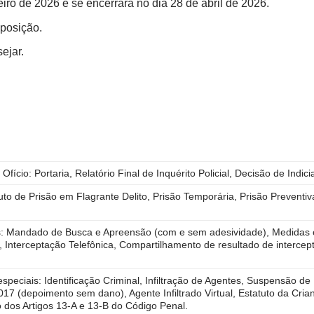
eiro de 2026 e se encerrará no dia 28 de abril de 2026.
xposição.
ejar.
Ofício: Portaria, Relatório Final de Inquérito Policial, Decisão de Indic
to de Prisão em Flagrante Delito, Prisão Temporária, Prisão Preventi
s: Mandado de Busca e Apreensão (com e sem adesividade), Medidas c
l, Interceptação Telefônica, Compartilhamento de resultado de intercep
especiais: Identificação Criminal, Infiltração de Agentes, Suspensão de
7 (depoimento sem dano), Agente Infiltrado Virtual, Estatuto da Cria
dos Artigos 13-A e 13-B do Código Penal.