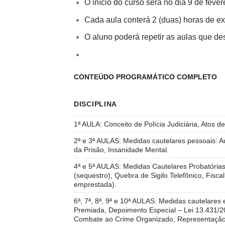
O início do curso será no dia 9 de fever
Cada aula conterá 2 (duas) horas de e
O aluno poderá repetir as aulas que des
CONTEÚDO PROGRAMÁTICO COMPLETO
DISCIPLINA
1ª AULA: Conceito de Polícia Judiciária, Atos de 
2ª e 3ª AULAS: Medidas cautelares pessoais: Au
da Prisão, Insanidade Mental.
4ª e 5ª AULAS: Medidas Cautelares Probatória
(sequestro), Quebra de Sigilo Telefônico, Fisca
emprestada).
6ª, 7ª, 8ª, 9ª e 10ª AULAS: Medidas cautelares 
Premiada, Depoimento Especial – Lei 13.431/201
Combate ao Crime Organizado, Representação 