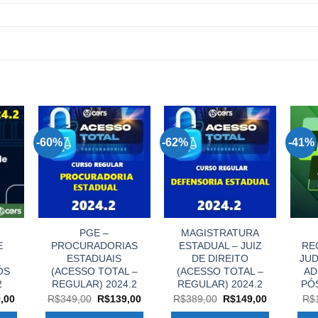
-60%
-62%
-41%
PGE –
MAGISTRATURA
E
PROCURADORIAS
ESTADUAL – JUIZ
RE
ESTADUAIS
DE DIREITO
JUD
ÓS
(ACESSO TOTAL –
(ACESSO TOTAL –
AD
2
REGULAR) 2024.2
REGULAR) 2024.2
PÓS
O
O
O
O
O
,00
R$
349,00
R$
139,00
R$
389,00
R$
149,00
R$
preço
preço
preço
preço
preço
l
atual
original
atual
original
atual