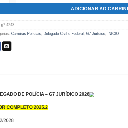
R$199,00.
R$79,00.
ADICIONAR AO CARRI
:
g7-4243
gorias:
Carreiras Policiais
,
Delegado Civil e Federal
,
G7 Jurídico
,
INICIO
EGADO DE POLÍCIA – G7 JURÍDICO 2026
OR COMPLETO 2025.2
12/2028