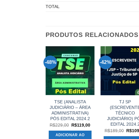
TOTAL
PRODUTOS RELACIONADOS
%
-48%
-42%
RÁTICA POLICIAL
TSE (ANALISTA
TJ SP
ARA DELEGADO
JUDICIÁRIO – ÁREA
(ESCREVENT
CIVIL – G7
ADMINISTRATIVA)
TÉCNICO
URÍDICO 2023.2
PÓS EDITAL 2024.2
JUDICIÁRIO) P
EDITAL 2024.
O
O
O
O
$
199,00
R$
89,00
R$
229,00
R$
119,00
preço
preço
preço
preço
O
R$
189,00
R$
109
original
atual
original
atual
preço
ADICIONAR AO
ADICIONAR AO
era:
é:
era:
é:
origina