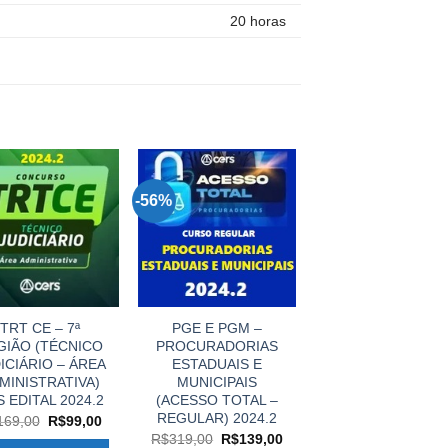
20 horas
-56%
TRT CE – 7ª
PGE E PGM –
GIÃO (TÉCNICO
PROCURADORIAS
ICIÁRIO – ÁREA
ESTADUAIS E
MINISTRATIVA)
MUNICIPAIS
 EDITAL 2024.2
(ACESSO TOTAL –
REGULAR) 2024.2
O
O
169,00
R$
99,00
preço
preço
O
O
R$
319,00
R$
139,00
original
atual