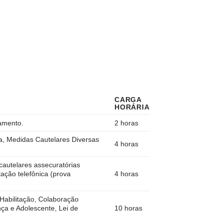
CARGA
HORÁRIA
iamento.
2 horas
va, Medidas Cautelares Diversas
4 horas
autelares assecuratórias
tação telefônica (prova
4 horas
 Habilitação, Colaboração
nça e Adolescente, Lei de
10 horas