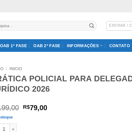
isar
ENTRAR / 
OAB 1ª FASE
OAB 2ª FASE
INFORMAÇÕES
CONTATO
IO
/
INICIO
RÁTICA POLICIAL PARA DELEGAD
RÍDICO 2026
O
O
199,00
79,00
R$
preço
preço
stoque
original
atual
ICA POLICIAL PARA DELEGADO DE POLÍCIA – G7 JURÍDICO 2026
era:
é: