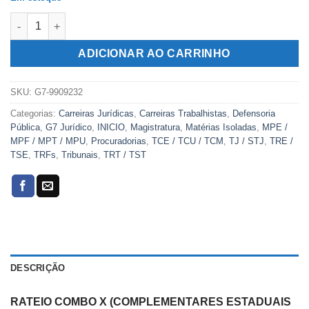
original
atual
COMBO X (COMPLEMENTARES ESTADUAIS E FEDERAIS + FORMA
era:
é:
R$209,00.
R$89,00.
ADICIONAR AO CARRINHO
SKU:
G7-9909232
Categorias:
Carreiras Jurídicas
,
Carreiras Trabalhistas
,
Defensoria
Pública
,
G7 Jurídico
,
INICIO
,
Magistratura
,
Matérias Isoladas
,
MPE /
MPF / MPT / MPU
,
Procuradorias
,
TCE / TCU / TCM
,
TJ / STJ
,
TRE /
TSE
,
TRFs
,
Tribunais
,
TRT / TST
DESCRIÇÃO
RATEIO COMBO X (COMPLEMENTARES ESTADUAIS