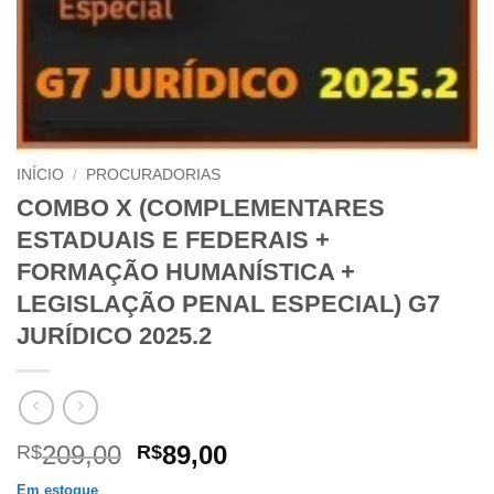
INÍCIO
/
PROCURADORIAS
COMBO X (COMPLEMENTARES
ESTADUAIS E FEDERAIS +
FORMAÇÃO HUMANÍSTICA +
LEGISLAÇÃO PENAL ESPECIAL) G7
JURÍDICO 2025.2
O
O
209,00
89,00
R$
R$
preço
preço
Em estoque