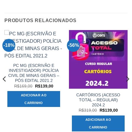
PRODUTOS RELACIONADOS
-18%
-56%
PC MG (ESCRIVÃO E
INVESTIGADOR) POLÍCIA
CIVIL DE MINAS GERAIS –
PÓS EDITAL 2021.2
O
O
R$
169,00
R$
139,00
preço
preço
original
atual
CARTÓRIOS (ACESSO
ADICIONAR AO
era:
é:
TOTAL – REGULAR)
R$169,00.
R$139,00.
CARRINHO
2024.2
O
O
R$
319,00
R$
139,00
preço
preço
original
atual
ADICIONAR AO
era:
é:
R$319,00.
R$139,
CARRINHO