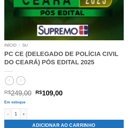
INÍCIO
/
SU
PC CE (DELEGADO DE POLÍCIA CIVIL
DO CEARÁ) PÓS EDITAL 2025
O
O
249,00
109,00
R$
R$
preço
preço
Em estoque
original
atual
PC CE (DELEGADO DE POLÍCIA CIVIL DO CEARÁ) PÓS EDITAL 2
era:
é:
R$249,00.
R$109,00.
ADICIONAR AO CARRINHO