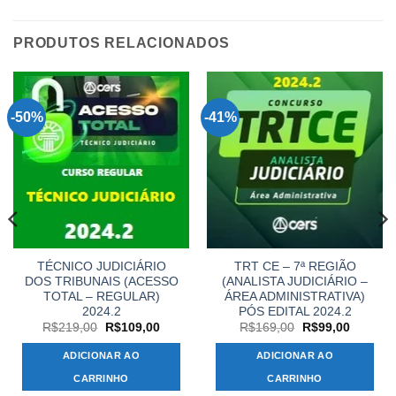
PRODUTOS RELACIONADOS
-50%
-41%
TÉCNICO JUDICIÁRIO
TRT CE – 7ª REGIÃO
DOS TRIBUNAIS (ACESSO
(ANALISTA JUDICIÁRIO –
TOTAL – REGULAR)
ÁREA ADMINISTRATIVA)
2024.2
PÓS EDITAL 2024.2
O
O
O
O
R$
219,00
R$
109,00
R$
169,00
R$
99,00
preço
preço
preço
preço
original
atual
original
atual
ADICIONAR AO
ADICIONAR AO
era:
é:
era:
é:
R$219,00.
R$109,00.
R$169,00.
R$99,00
CARRINHO
CARRINHO
,00.