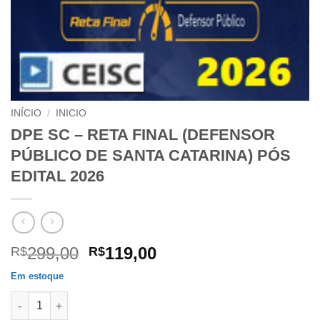
INÍCIO
/
INICIO
DPE SC – RETA FINAL (DEFENSOR
PÚBLICO DE SANTA CATARINA) PÓS
EDITAL 2026
O
O
299,00
119,00
R$
R$
preço
preço
Em estoque
original
atual
DPE SC - RETA FINAL (DEFENSOR PÚBLICO DE SANTA CATARIN
era:
é: