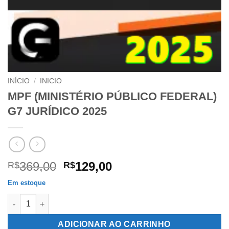
INÍCIO
/
INICIO
MPF (MINISTÉRIO PÚBLICO FEDERAL)
G7 JURÍDICO 2025
O
O
369,00
129,00
R$
R$
preço
preço
Em estoque
original
atual
MPF (MINISTÉRIO PÚBLICO FEDERAL) G7 JURÍDICO 2025 quan
era:
é:
R$369,00.
R$129,00.
ADICIONAR AO CARRINHO