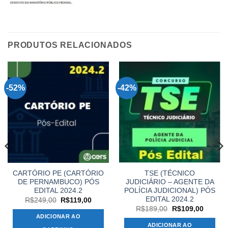
PRODUTOS RELACIONADOS
-52%
-42%
CARTÓRIO PE (CARTÓRIO
TSE (TÉCNICO
DE PERNAMBUCO) PÓS
JUDICIÁRIO – AGENTE DA
EDITAL 2024.2
POLÍCIA JUDICIONAL) PÓS
EDITAL 2024.2
O
O
R$
249,00
R$
119,00
preço
preço
O
O
R$
189,00
R$
109,00
original
atual
preço
preço
ADICIONAR AO
era:
é:
original
atual
ADICIONAR AO
R$249,00.
R$119,00.