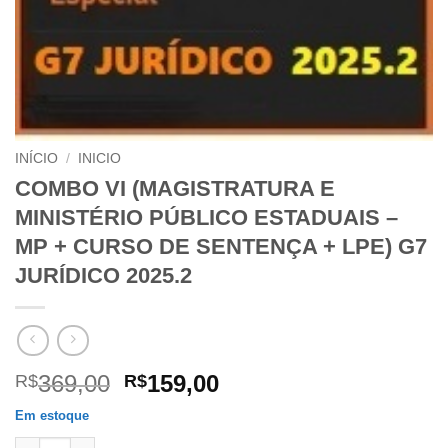
INÍCIO
/
INICIO
COMBO VI (MAGISTRATURA E
MINISTÉRIO PÚBLICO ESTADUAIS –
MP + CURSO DE SENTENÇA + LPE) G7
JURÍDICO 2025.2
O
O
369,00
159,00
R$
R$
preço
preço
Em estoque
original
atual
COMBO VI (MAGISTRATURA E MINISTÉRIO PÚBLICO ESTADUAIS 