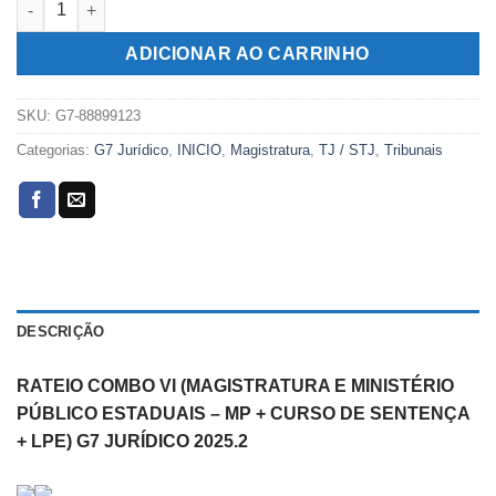
era:
é:
R$369,00.
R$159,00.
ADICIONAR AO CARRINHO
SKU:
G7-88899123
Categorias:
G7 Jurídico
,
INICIO
,
Magistratura
,
TJ / STJ
,
Tribunais
DESCRIÇÃO
RATEIO COMBO VI (MAGISTRATURA E MINISTÉRIO
PÚBLICO ESTADUAIS – MP + CURSO DE SENTENÇA
+ LPE) G7 JURÍDICO 2025.2