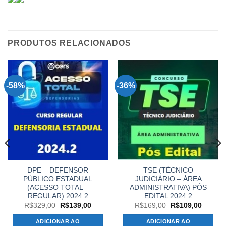
PRODUTOS RELACIONADOS
-58%
-36%
DPE – DEFENSOR
TSE (TÉCNICO
PÚBLICO ESTADUAL
JUDICIÁRIO – ÁREA
(ACESSO TOTAL –
ADMINISTRATIVA) PÓS
REGULAR) 2024.2
EDITAL 2024.2
O
O
O
O
R$
329,00
R$
139,00
R$
169,00
R$
109,00
preço
preço
preço
preço
original
atual
original
atual
ADICIONAR AO
ADICIONAR AO
era:
é:
era:
é: