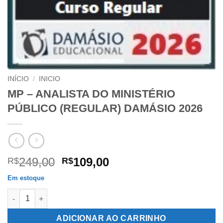
INÍCIO
/
INICIO
MP – ANALISTA DO MINISTÉRIO
PÚBLICO (REGULAR) DAMÁSIO 2026
O
O
249,00
109,00
R$
R$
preço
preço
Em estoque
original
atual
MP - ANALISTA DO MINISTÉRIO PÚBLICO (REGULAR) DAMÁSIO 
era:
é:
R$249,00.
R$109,00.
ADICIONAR AO CARRINHO