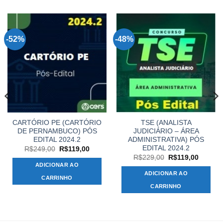
-52%
-48%
CARTÓRIO PE (CARTÓRIO
TSE (ANALISTA
DE PERNAMBUCO) PÓS
JUDICIÁRIO – ÁREA
EDITAL 2024.2
ADMINISTRATIVA) PÓS
EDITAL 2024.2
O
O
R$
249,00
R$
119,00
preço
preço
O
O
R$
229,00
R$
119,00
original
atual
preço
preço
ADICIONAR AO
era:
é:
original
atual
ADICIONAR AO
R$249,00.
R$119,00.
era:
é:
CARRINHO
R$229,00.
R$119,
CARRINHO
,00.