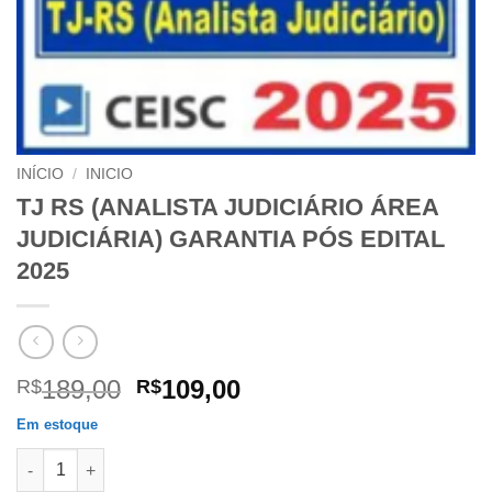
INÍCIO
/
INICIO
TJ RS (ANALISTA JUDICIÁRIO ÁREA
JUDICIÁRIA) GARANTIA PÓS EDITAL
2025
O
O
189,00
109,00
R$
R$
preço
preço
Em estoque
original
atual
TJ RS (ANALISTA JUDICIÁRIO ÁREA JUDICIÁRIA) GARANTIA PÓ
era:
é: