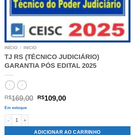
INÍCIO
/
INICIO
TJ RS (TÉCNICO JUDICIÁRIO)
GARANTIA PÓS EDITAL 2025
O
O
169,00
109,00
R$
R$
preço
preço
Em estoque
original
atual
TJ RS (TÉCNICO JUDICIÁRIO) GARANTIA PÓS EDITAL 2025 qua
era:
é:
R$169,00.
R$109,00.
ADICIONAR AO CARRINHO