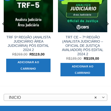
TRF 5ª REGIÃO (ANALISTA
TRT CE – 7ª REGIÃO
JUDICIÁRIO ÁREA
(ANALISTA JUDICIÁRIO –
JUDICIÁRIA) PÓS EDITAL
OFICIAL DE JUSTIÇA
2024.2
AVALIADOR) PÓS EDITAL
2024.2
O
O
R$
269,00
R$
119,00
preço
preço
O
O
R$
189,00
R$
109,00
original
atual
preço
preço
ADICIONAR AO
00.
era:
é:
original
atual
ADICIONAR AO
R$269,00.
R$119,00.
era:
é:
CARRINHO
R$189,00.
R$109,
CARRINHO
INICIO
×