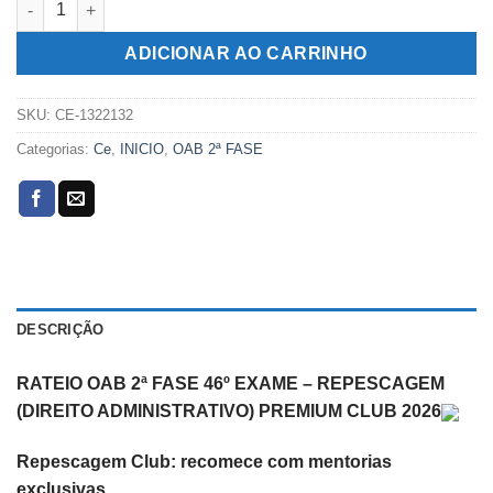
era:
é:
R$249,00.
R$99,00.
ADICIONAR AO CARRINHO
SKU:
CE-1322132
Categorias:
Ce
,
INICIO
,
OAB 2ª FASE
DESCRIÇÃO
RATEIO OAB 2ª FASE 46º EXAME – REPESCAGEM
(DIREITO ADMINISTRATIVO) PREMIUM CLUB 2026
Repescagem Club: recomece com mentorias
exclusivas