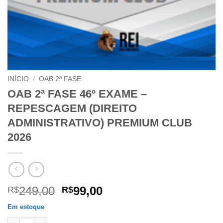
INÍCIO
/
OAB 2ª FASE
OAB 2ª FASE 46º EXAME –
REPESCAGEM (DIREITO
ADMINISTRATIVO) PREMIUM CLUB
2026
O
O
249,00
99,00
R$
R$
preço
preço
Em estoque
original
atual
OAB 2ª FASE 46º EXAME – REPESCAGEM (DIREITO ADMINISTRA