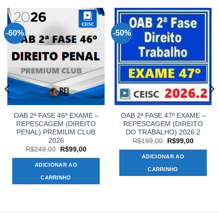
-60%
-50%
OAB 2ª FASE 46º EXAME –
OAB 2ª FASE 47º EXAME –
REPESCAGEM (DIREITO
REPESCAGEM (DIREITO
PENAL) PREMIUM CLUB
DO TRABALHO) 2026.2
2026
O
O
R$
199,00
R$
99,00
preço
preço
O
O
R$
249,00
R$
99,00
original
atual
preço
preço
ADICIONAR AO
era:
é:
original
atual
ADICIONAR AO
R$199,00.
R$99,00
era:
é:
CARRINHO
00.
R$249,00.
R$99,00.
CARRINHO