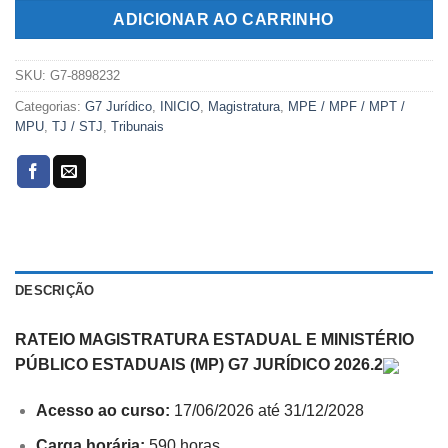
R$369,00.
R$169,00.
ADICIONAR AO CARRINHO
SKU:
G7-8898232
Categorias:
G7 Jurídico
,
INICIO
,
Magistratura
,
MPE / MPF / MPT /
MPU
,
TJ / STJ
,
Tribunais
DESCRIÇÃO
RATEIO MAGISTRATURA ESTADUAL E MINISTÉRIO
PÚBLICO ESTADUAIS (MP) G7 JURÍDICO 2026.2
Acesso ao curso:
17/06/2026 até 31/12/2028
Carga horária:
590 horas