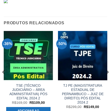
PRODUTOS RELACIONADOS
-36%
-50%
TSE (TÉCNICO
TJ PE (MAGISTRATURA
JUDICIÁRIO – ÁREA
ESTADUAL DE
ADMINISTRATIVA) PÓS
PERNAMBUCO – JUIZ DE
EDITAL 2024.2
DIREITO) PÓS EDITAL
2024.2
O
O
R$
169,00
R$
109,00
preço
preço
O
O
R$
299,00
R$
149,00
original
atual
preço
preço
ADICIONAR AO