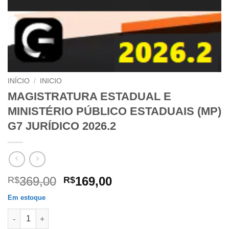
INÍCIO
/
INICIO
MAGISTRATURA ESTADUAL E
MINISTÉRIO PÚBLICO ESTADUAIS (MP)
G7 JURÍDICO 2026.2
O
O
369,00
169,00
R$
R$
preço
preço
Em estoque
original
atual
MAGISTRATURA ESTADUAL E MINISTÉRIO PÚBLICO ESTADUAIS (
era:
é: