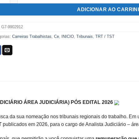
R$199,00.
R$119,00.
ADICIONAR AO CARRI
:
G7-9902912
gorias:
Carreiras Trabalhistas
,
Ce
,
INICIO
,
Tribunais
,
TRT / TST
DICIÁRIO ÁREA JUDICIÁRIA) PÓS EDITAL 2026
sca da sua nomeação nos tribunais regionais do trabalho. Em 
T
publicados em 2026, para o cargo de Analista Judiciário – área
país, que permitirão a você conquistar uma
remuneração que p