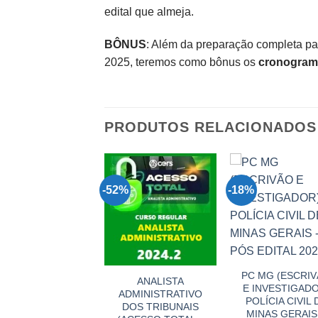
edital que almeja.
BÔNUS
: Além da preparação completa par
2025, teremos como bônus os
cronograma
PRODUTOS RELACIONADOS
%
-52%
-18%
PC MG (ESCRI
TÉCNICO
ANALISTA
E INVESTIGAD
UDICIÁRIO DOS
ADMINISTRATIVO
POLÍCIA CIVIL 
TRIBUNAIS
DOS TRIBUNAIS
MINAS GERAIS