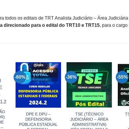
a todos os editais de TRT Analista Judiciário – Área Judiciári
 direcionado para o edital do TRT10 e TRT15
, para o cargo
-60%
-36%
-55%
VÃO
DPE E DPU –
TSE (TÉCNICO
T
OR)
DEFENSORIA
JUDICIÁRIO – ÁREA
DE
PÚBLICA ESTADUAL
ADMINISTRATIVA)
 –