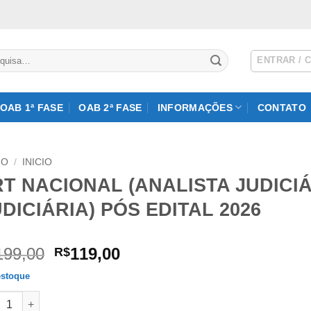
isar
ENTRAR / 
OAB 1ª FASE
OAB 2ª FASE
INFORMAÇÕES
CONTATO
IO
/
INICIO
RT NACIONAL (ANALISTA JUDICI
DICIÁRIA) PÓS EDITAL 2026
O
O
199,00
119,00
R$
preço
preço
stoque
original
atual
NACIONAL (ANALISTA JUDICIÁRIO ÁREA JUDICIÁRIA) PÓS EDITAL
era:
é: