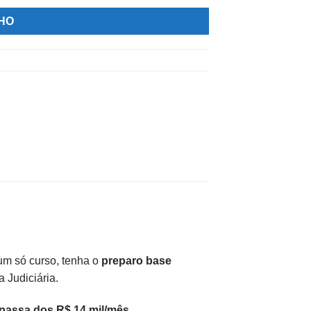
NHO
um só curso, tenha o
preparo base
 Judiciária.
assa dos R$ 14 mil/mês
.