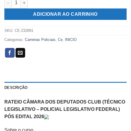
era:
é:
R$269,00.
R$109,00.
ADICIONAR AO CARRINHO
SKU:
CE-232891
Categorias:
Carreiras Policiais
,
Ce
,
INICIO
DESCRIÇÃO
RATEIO CÂMARA DOS DEPUTADOS CLUB (TÉCNICO
LEGISLATIVO – POLICIAL LEGISLATIVO FEDERAL)
PÓS EDITAL 2026
Sobre o curso