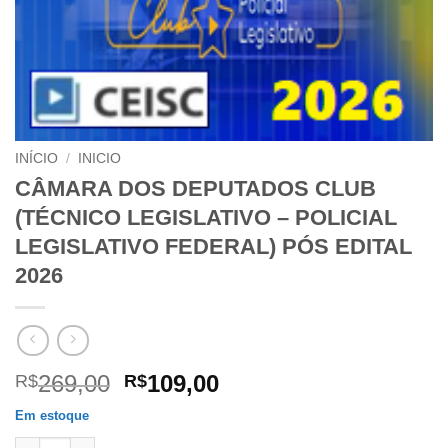
INÍCIO
/
INICIO
CÂMARA DOS DEPUTADOS CLUB
(TÉCNICO LEGISLATIVO – POLICIAL
LEGISLATIVO FEDERAL) PÓS EDITAL
2026
O
O
269,00
109,00
R$
R$
preço
preço
Em estoque
original
atual
CÂMARA DOS DEPUTADOS CLUB (TÉCNICO LEGISLATIVO - POLI