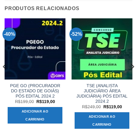
PRODUTOS RELACIONADOS
-40%
-52%
PGE GO (PROCURADOR
TSE (ANALISTA
DO ESTADO DE GOIÁS)
JUDICIÁRIO ÁREA
PÓS EDITAL 2024.2
JUDICIÁRIA) PÓS EDITAL
2024.2
O
O
R$
199,00
R$
119,00
preço
preço
O
O
R$
249,00
R$
119,00
original
atual
preço
preço
ADICIONAR AO
era:
é:
original
atual
ADICIONAR AO
R$199,00.
R$119,00.
era:
é:
CARRINHO
,00.
R$249,00.
R$119,
CARRINHO