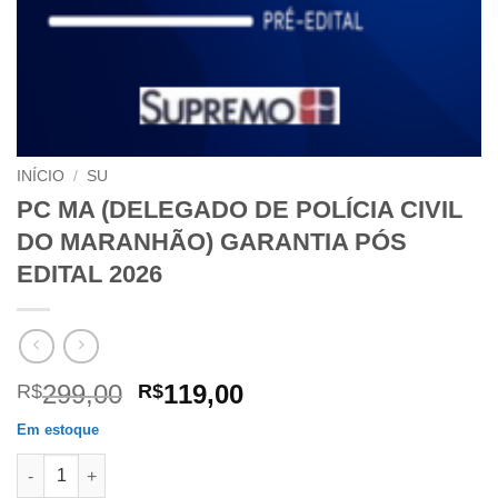
INÍCIO
/
SU
PC MA (DELEGADO DE POLÍCIA CIVIL
DO MARANHÃO) GARANTIA PÓS
EDITAL 2026
O
O
299,00
119,00
R$
R$
preço
preço
Em estoque
original
atual
PC MA (DELEGADO DE POLÍCIA CIVIL DO MARANHÃO) GARANTI
era:
é: