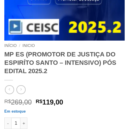
INÍCIO
/
INICIO
MP ES (PROMOTOR DE JUSTIÇA DO
ESPIRÍTO SANTO – INTENSIVO) PÓS
EDITAL 2025.2
O
O
269,00
119,00
R$
R$
preço
preço
Em estoque
original
atual
MP ES (PROMOTOR DE JUSTIÇA DO ESPIRÍTO SANTO - INTENSIV
era:
é: