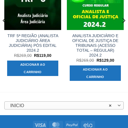
TRF 5ª REGIÃO (ANALISTA
ANALISTA JUDICIÁRIO E
JUDICIÁRIO ÁREA
OFICIAL DE JUSTIÇA DE
JUDICIÁRIA) PÓS EDITAL
TRIBUNAIS (ACESSO
2024.2
TOTAL – REGULAR)
2024.2
O
O
R$
269,00
R$
119,00
preço
preço
O
O
R$
269,00
R$
129,00
original
atual
preço
preço
ADICIONAR AO
,00.
era:
é:
original
atual
ADICIONAR AO
R$269,00.
R$119,00.
era:
é:
CARRINHO
R$269,00.
R$129,
CARRINHO
INICIO
×
Visa
MasterCard
PayPal
Elo