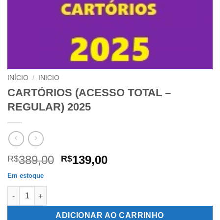
INÍCIO
/
INICIO
CARTÓRIOS (ACESSO TOTAL –
REGULAR) 2025
O
O
389,00
139,00
R$
R$
preço
preço
Em estoque
original
atual
CARTÓRIOS (ACESSO TOTAL – REGULAR) 2025 quantidade
era:
é:
R$389,00.
R$139,00.
ADICIONAR AO CARRINHO