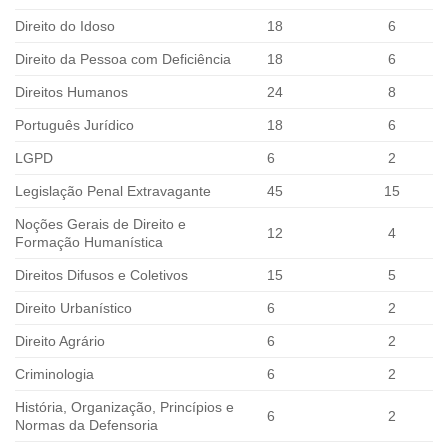
Direito do Idoso
18
6
Direito da Pessoa com Deficiência
18
6
Direitos Humanos
24
8
Português Jurídico
18
6
LGPD
6
2
Legislação Penal Extravagante
45
15
Noções Gerais de Direito e
12
4
Formação Humanística
Direitos Difusos e Coletivos
15
5
Direito Urbanístico
6
2
Direito Agrário
6
2
Criminologia
6
2
História, Organização, Princípios e
6
2
Normas da Defensoria