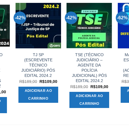
-42%
-42%
-62%
DO
TJ SP
TSE (TÉCNICO
M
(ESCREVENTE
JUDICIÁRIO –
ES
TÉCNICO
AGENTE DA
E
JUDICIÁRIO) PÓS
POLÍCIA
(A
EDITAL 2024.2
JUDICIONAL) PÓS
RE
S
EDITAL 2024.2
O
O
R$
189,00
R$
109,00
R$
3
preço
preço
2
O
O
R$
189,00
R$
109,00
original
atual
preço
preço
ADICIONAR AO
O
,00
era:
é:
original
atual
preço
ADICIONAR AO
R$189,00.
R$109,00.
era:
é:
CARRINHO
l
atual
O
R$189,00.
R$109,00.
é:
CARRINHO
,00.
R$129,00.