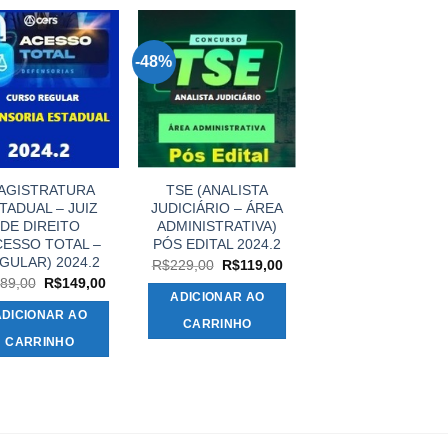
-48%
AGISTRATURA
TSE (ANALISTA
TADUAL – JUIZ
JUDICIÁRIO – ÁREA
DE DIREITO
ADMINISTRATIVA)
CESSO TOTAL –
PÓS EDITAL 2024.2
GULAR) 2024.2
O
O
R$
229,00
R$
119,00
preço
preço
O
O
89,00
R$
149,00
original
atual
preço
preço
ADICIONAR AO
era:
é:
original
atual
ADICIONAR AO
R$229,00.
R$119,00.
era:
é:
CARRINHO
R$389,00.
R$149,00.
CARRINHO