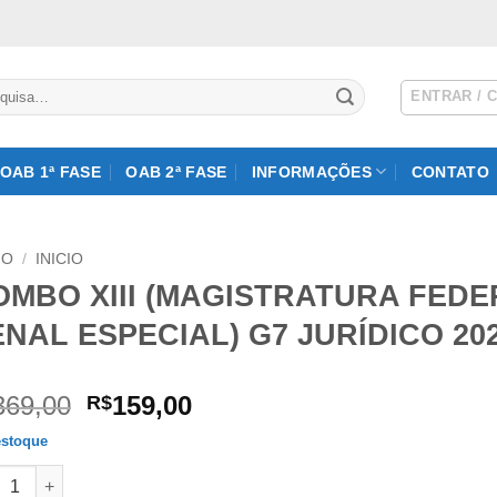
isar
ENTRAR / 
OAB 1ª FASE
OAB 2ª FASE
INFORMAÇÕES
CONTATO
IO
/
INICIO
OMBO XIII (MAGISTRATURA FEDE
NAL ESPECIAL) G7 JURÍDICO 202
O
O
369,00
159,00
R$
preço
preço
stoque
original
atual
BO XIII (MAGISTRATURA FEDERAL + LEGISLAÇÃO PENAL ESPECIA
era:
é: