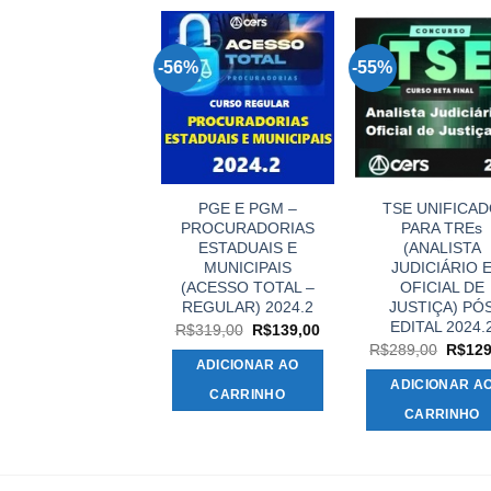
%
-56%
-55%
PGE GO
PGE E PGM –
TSE UNIFICA
PROCURADOR DO
PROCURADORIAS
PARA TREs
TADO DE GOIÁS)
ESTADUAIS E
(ANALISTA
S EDITAL 2024.2
MUNICIPAIS
JUDICIÁRIO 
(ACESSO TOTAL –
OFICIAL DE
O
O
$
199,00
R$
119,00
preço
preço
REGULAR) 2024.2
JUSTIÇA) PÓ
original
atual
EDITAL 2024.
ADICIONAR AO
O
O
R$
319,00
R$
139,00
era:
é:
preço
preço
O
R$
289,00
R$
129
.
R$199,00.
R$119,00.
CARRINHO
original
atual
preço
ADICIONAR AO
era:
é:
origina
ADICIONAR A
R$319,00.
R$139,00.
era:
CARRINHO
R$289
CARRINHO