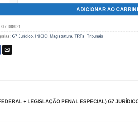
R$369,00.
R$159,00.
ADICIONAR AO CARRI
:
G7-388921
gorias:
G7 Jurídico
,
INICIO
,
Magistratura
,
TRFs
,
Tribunais
FEDERAL + LEGISLAÇÃO PENAL ESPECIAL) G7 JURÍDICO