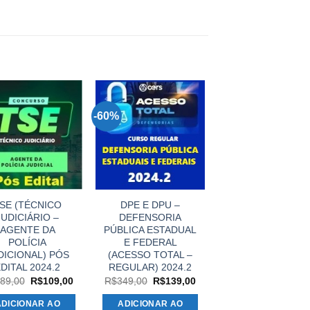
-60%
SE (TÉCNICO
DPE E DPU –
JUDICIÁRIO –
DEFENSORIA
AGENTE DA
PÚBLICA ESTADUAL
POLÍCIA
E FEDERAL
DICIONAL) PÓS
(ACESSO TOTAL –
DITAL 2024.2
REGULAR) 2024.2
O
O
O
O
89,00
R$
109,00
R$
349,00
R$
139,00
preço
preço
preço
preço
original
atual
original
atual
ADICIONAR AO
ADICIONAR AO
era:
é:
era:
é: