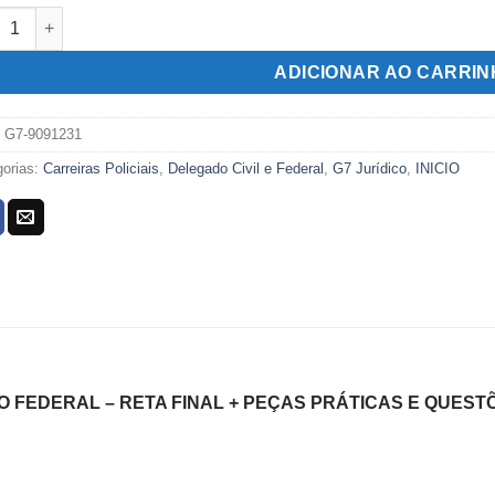
O XVII – DPF (DELEGADO FEDERAL - RETA FINAL + PEÇAS PRÁT
era:
é:
R$319,00.
R$139,00.
ADICIONAR AO CARRI
:
G7-9091231
gorias:
Carreiras Policiais
,
Delegado Civil e Federal
,
G7 Jurídico
,
INICIO
O FEDERAL – RETA FINAL + PEÇAS PRÁTICAS E QUESTÕ