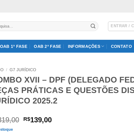
isar
ENTRAR / 
OAB 1ª FASE
OAB 2ª FASE
INFORMAÇÕES
CONTATO
IO
/
G7 JURÍDICO
OMBO XVII – DPF (DELEGADO FED
EÇAS PRÁTICAS E QUESTÕES DIS
RÍDICO 2025.2
O
O
319,00
139,00
R$
preço
preço
stoque
original
atual