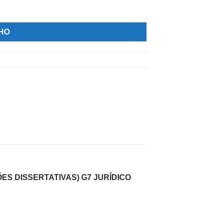
ICAS E QUESTÕES DISSERTATIVAS) G7 JURÍDICO 2025.2 quanti
NHO
ES DISSERTATIVAS) G7 JURÍDICO