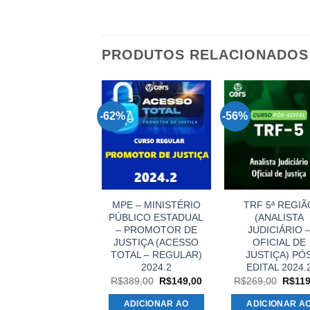
PRODUTOS RELACIONADOS
%
-62%
-56%
TJ SP
MPE – MINISTÉRIO
TRF 5ª REGIÃ
(ESCREVENTE
PÚBLICO ESTADUAL
(ANALISTA
TÉCNICO
– PROMOTOR DE
JUDICIÁRIO 
UDICIÁRIO) PÓS
JUSTIÇA (ACESSO
OFICIAL DE
EDITAL 2024.2
TOTAL – REGULAR)
JUSTIÇA) PÓ
2024.2
EDITAL 2024.
O
O
$
189,00
R$
109,00
preço
preço
O
O
O
R$
389,00
R$
149,00
R$
269,00
R$
119
original
atual
preço
preço
preço
ADICIONAR AO
.
era:
é:
original
atual
origina
ADICIONAR AO
ADICIONAR A
R$189,00.
R$109,00.
era:
é:
era:
CARRINHO