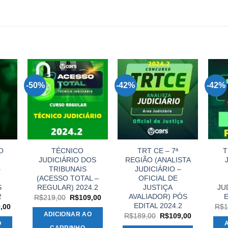
-50%
-42%
-42%
O
TÉCNICO
TRT CE – 7ª
T
JUDICIÁRIO DOS
REGIÃO (ANALISTA
–
TRIBUNAIS
JUDICIÁRIO –
(ACESSO TOTAL –
OFICIAL DE
S
REGULAR) 2024.2
JUSTIÇA
JU
2
AVALIADOR) PÓS
E
O
O
R$
219,00
R$
109,00
preço
preço
EDITAL 2024.2
O
,00
R$
1
original
atual
preço
ADICIONAR AO
O
O
R$
189,00
R$
109,00
era:
é:
l
atual
preço
preço
O
R$219,00.
R$109,00.
é:
CARRINHO