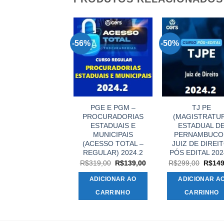
%
-56%
-50%
MAGISTRATURA
PGE E PGM –
TJ PE
STADUAL – JUIZ
PROCURADORIAS
(MAGISTRATU
DE DIREITO
ESTADUAIS E
ESTADUAL D
ACESSO TOTAL –
MUNICIPAIS
PERNAMBUCO
EGULAR) 2024.2
(ACESSO TOTAL –
JUIZ DE DIREIT
REGULAR) 2024.2
PÓS EDITAL 202
O
O
$
389,00
R$
149,00
preço
preço
O
O
O
R$
319,00
R$
139,00
R$
299,00
R$
149
original
atual
preço
preço
preço
ADICIONAR AO
era:
é:
original
atual
origina
ADICIONAR AO
ADICIONAR A
.
R$389,00.
R$149,00.
era:
é:
era:
CARRINHO
R$319,00.
R$139,00.
R$299
CARRINHO
CARRINHO