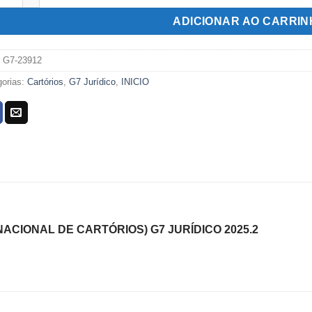
R$389,00.
R$119,00.
ADICIONAR AO CARRI
:
G7-23912
gorias:
Cartórios
,
G7 Jurídico
,
INICIO
NACIONAL DE CARTÓRIOS) G7 JURÍDICO 2025.2