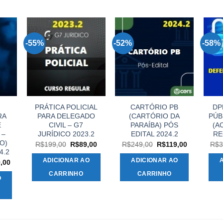
-55%
-52%
-58%
PRÁTICA POLICIAL
CARTÓRIO PB
DP
RA
PARA DELEGADO
(CARTÓRIO DA
PÚB
E
CIVIL – G7
PARAÍBA) PÓS
(A
 –
JURÍDICO 2023.2
EDITAL 2024.2
RE
O)
O
O
O
O
R$
199,00
R$
89,00
R$
249,00
R$
119,00
R$
3
preço
preço
preço
preço
4.2
original
atual
original
atual
ADICIONAR AO
ADICIONAR AO
O
,00
era:
é:
era:
é:
preço
R$199,00.
R$89,00.
R$249,00.
R$119,00.
CARRINHO
CARRINHO
l
atual
O
é:
,00.
R$149,00.