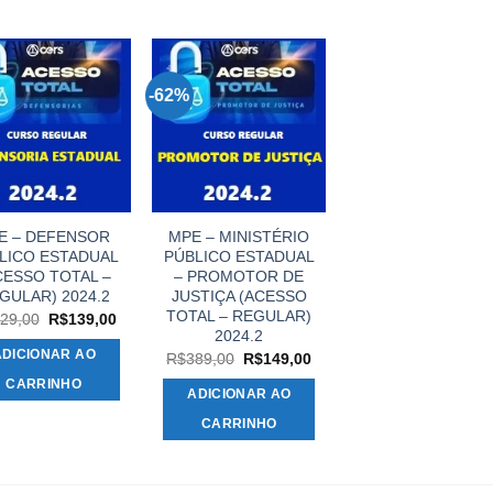
-62%
E – DEFENSOR
MPE – MINISTÉRIO
LICO ESTADUAL
PÚBLICO ESTADUAL
CESSO TOTAL –
– PROMOTOR DE
GULAR) 2024.2
JUSTIÇA (ACESSO
TOTAL – REGULAR)
O
O
29,00
R$
139,00
preço
preço
2024.2
original
atual
ADICIONAR AO
O
O
R$
389,00
R$
149,00
era:
é:
preço
preço
R$329,00.
R$139,00.
CARRINHO
original
atual
ADICIONAR AO
era:
é:
R$389,00.
R$149,00.
CARRINHO