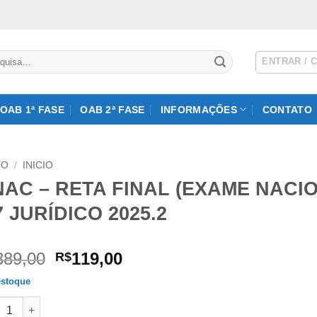
isar
ENTRAR / 
OAB 1ª FASE
OAB 2ª FASE
INFORMAÇÕES
CONTATO
IO
/
INICIO
NAC – RETA FINAL (EXAME NACI
 JURÍDICO 2025.2
O
O
389,00
119,00
R$
preço
preço
stoque
original
atual
 – RETA FINAL (EXAME NACIONAL DE CARTÓRIOS) G7 JURÍDICO 
era:
é: