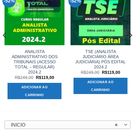
-52%
-52%
ANALISTA
TSE (ANALISTA
ADMINISTRATIVO DOS
JUDICIÁRIO ÁREA
TRIBUNAIS (ACESSO
JUDICIÁRIA) PÓS EDITAL
TOTAL – REGULAR)
2024.2
2024.2
O
O
R$
249,00
R$
119,00
preço
preço
O
O
R$
249,00
R$
119,00
original
atual
preço
preço
ADICIONAR AO
,00.
era:
é:
original
atual
ADICIONAR AO
R$249,00.
R$119,
era:
é:
CARRINHO
R$249,00.
R$119,00.
CARRINHO
INICIO
×