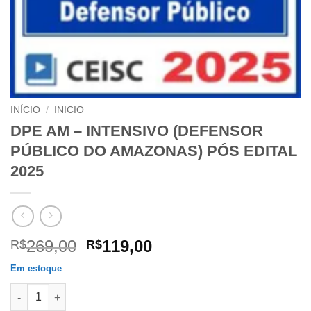
INÍCIO
/
INICIO
DPE AM – INTENSIVO (DEFENSOR
PÚBLICO DO AMAZONAS) PÓS EDITAL
2025
O
O
269,00
119,00
R$
R$
preço
preço
Em estoque
original
atual
DPE AM - INTENSIVO (DEFENSOR PÚBLICO DO AMAZONAS) PÓS
era:
é: