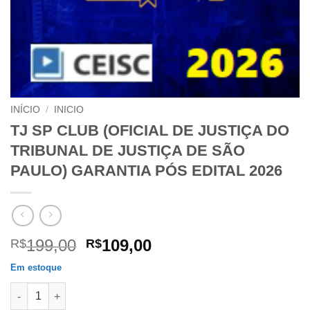
INÍCIO
/
INICIO
TJ SP CLUB (OFICIAL DE JUSTIÇA DO
TRIBUNAL DE JUSTIÇA DE SÃO
PAULO) GARANTIA PÓS EDITAL 2026
O
O
199,00
109,00
R$
R$
preço
preço
Em estoque
original
atual
TJ SP CLUB (OFICIAL DE JUSTIÇA DO TRIBUNAL DE JUSTIÇA 
era:
é: