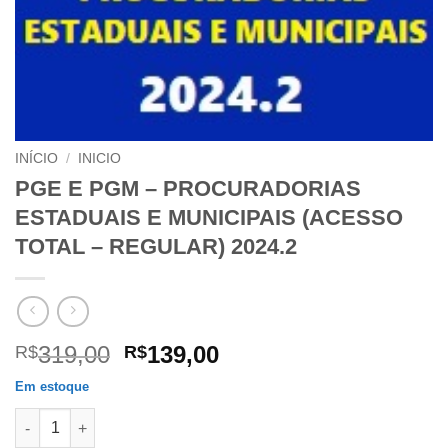
INÍCIO
/
INICIO
PGE E PGM – PROCURADORIAS
ESTADUAIS E MUNICIPAIS (ACESSO
TOTAL – REGULAR) 2024.2
O
O
319,00
139,00
R$
R$
preço
preço
Em estoque
original
atual
PGE E PGM - PROCURADORIAS ESTADUAIS E MUNICIPAIS (ACES
era:
é: