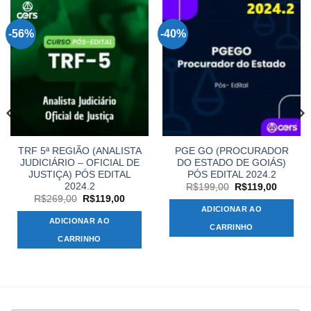
-56%
-40%
TRF 5ª REGIÃO (ANALISTA
PGE GO (PROCURADOR
JUDICIÁRIO – OFICIAL DE
DO ESTADO DE GOIÁS)
JUSTIÇA) PÓS EDITAL
PÓS EDITAL 2024.2
2024.2
O
O
R$
199,00
R$
119,00
preço
preço
O
O
R$
269,00
R$
119,00
original
atual
preço
preço
ADICIONAR AO
era:
é:
original
atual
ADICIONAR AO
R$199,00.
R$119,
era:
é:
CARRINHO
,00.
R$269,00.
R$119,00.
CARRINHO