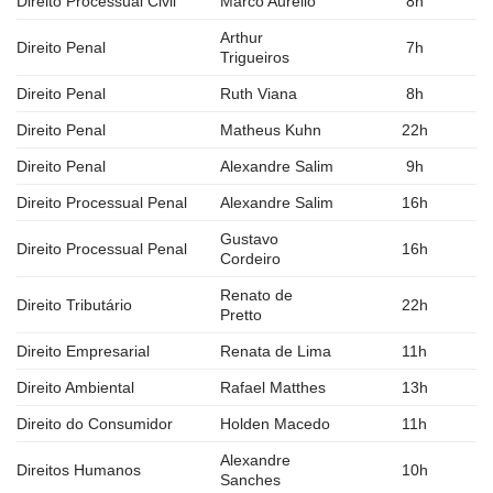
Direito Processual Civil
Marco Aurélio
8h
Arthur
Direito Penal
7h
Trigueiros
Direito Penal
Ruth Viana
8h
Direito Penal
Matheus Kuhn
22h
Direito Penal
Alexandre Salim
9h
Direito Processual Penal
Alexandre Salim
16h
Gustavo
Direito Processual Penal
16h
Cordeiro
Renato de
Direito Tributário
22h
Pretto
Direito Empresarial
Renata de Lima
11h
Direito Ambiental
Rafael Matthes
13h
Direito do Consumidor
Holden Macedo
11h
Alexandre
Direitos Humanos
10h
Sanches