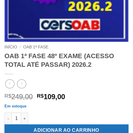
INÍCIO
/
OAB 1ª FASE
OAB 1ª FASE 48º EXAME (ACESSO
TOTAL ATÉ PASSAR) 2026.2
O
O
249,00
109,00
R$
R$
preço
preço
Em estoque
original
atual
OAB 1ª FASE 48º EXAME (ACESSO TOTAL ATÉ PASSAR) 2026.2 
era:
é:
R$249,00.
R$109,00.
ADICIONAR AO CARRINHO