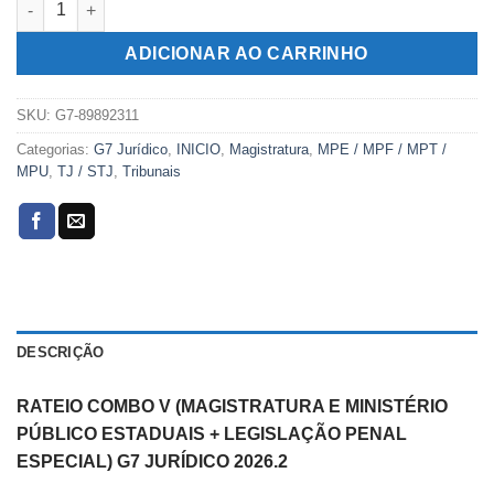
era:
é:
R$369,00.
R$179,00.
ADICIONAR AO CARRINHO
SKU:
G7-89892311
Categorias:
G7 Jurídico
,
INICIO
,
Magistratura
,
MPE / MPF / MPT /
MPU
,
TJ / STJ
,
Tribunais
DESCRIÇÃO
RATEIO COMBO V (MAGISTRATURA E MINISTÉRIO
PÚBLICO ESTADUAIS + LEGISLAÇÃO PENAL
ESPECIAL) G7 JURÍDICO 2026.2