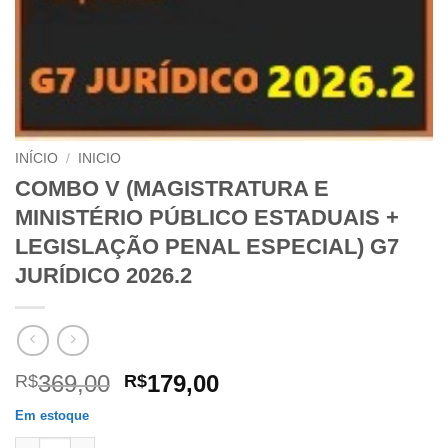
INÍCIO
/
INICIO
COMBO V (MAGISTRATURA E
MINISTÉRIO PÚBLICO ESTADUAIS +
LEGISLAÇÃO PENAL ESPECIAL) G7
JURÍDICO 2026.2
O
O
369,00
179,00
R$
R$
preço
preço
Em estoque
original
atual
COMBO V (MAGISTRATURA E MINISTÉRIO PÚBLICO ESTADUAIS 