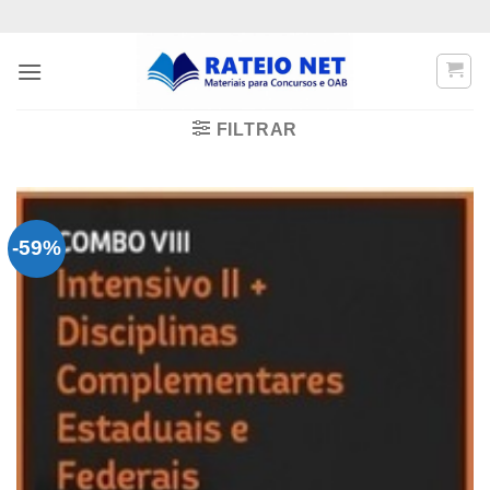
Skip
to
content
FILTRAR
-59%