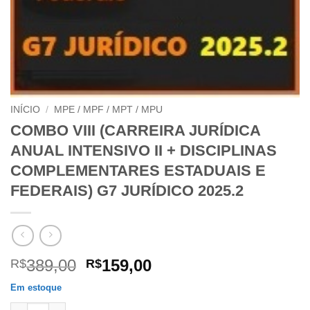
INÍCIO
/
MPE / MPF / MPT / MPU
COMBO VIII (CARREIRA JURÍDICA
ANUAL INTENSIVO II + DISCIPLINAS
COMPLEMENTARES ESTADUAIS E
FEDERAIS) G7 JURÍDICO 2025.2
O
O
389,00
159,00
R$
R$
preço
preço
Em estoque
original
atual
COMBO VIII (CARREIRA JURÍDICA ANUAL INTENSIVO II + DISC