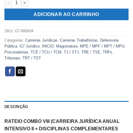
era:
é:
R$389,00.
R$159,00.
ADICIONAR AO CARRINHO
SKU:
G7-990934
Categorias:
Carreiras Jurídicas
,
Carreiras Trabalhistas
,
Defensoria
Pública
,
G7 Jurídico
,
INICIO
,
Magistratura
,
MPE / MPF / MPT / MPU
,
Procuradorias
,
TCE / TCU / TCM
,
TJ / STJ
,
TRE / TSE
,
TRFs
,
Tribunais
,
TRT / TST
DESCRIÇÃO
RATEIO COMBO VIII (CARREIRA JURÍDICA ANUAL
INTENSIVO II + DISCIPLINAS COMPLEMENTARES