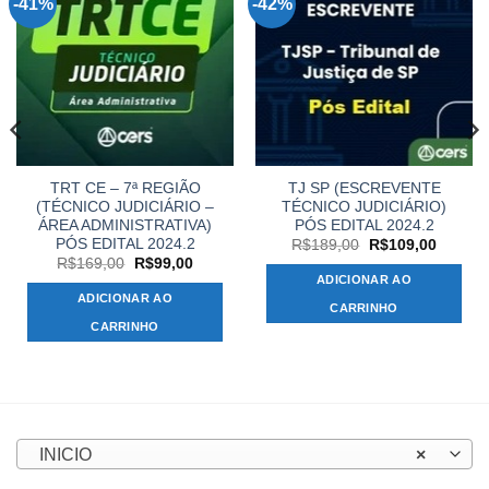
-41%
-42%
TRT CE – 7ª REGIÃO
TJ SP (ESCREVENTE
(TÉCNICO JUDICIÁRIO –
TÉCNICO JUDICIÁRIO)
ÁREA ADMINISTRATIVA)
PÓS EDITAL 2024.2
PÓS EDITAL 2024.2
O
O
R$
189,00
R$
109,00
preço
preço
O
O
R$
169,00
R$
99,00
original
atual
preço
preço
ADICIONAR AO
era:
é:
original
atual
ADICIONAR AO
R$189,00.
R$109,
era:
é:
CARRINHO
,00.
R$169,00.
R$99,00.
CARRINHO
INICIO
×