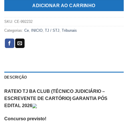
R$169,00.
R$99,00.
ADICIONAR AO CARRINHO
SKU:
CE-992232
Categorias:
Ce
,
INICIO
,
TJ / STJ
,
Tribunais
DESCRIÇÃO
RATEIO TJ BA CLUB (TÉCNICO JUDICIÁRIO –
ESCREVENTE DE CARTÓRIO) GARANTIA PÓS
EDITAL 2026
Concurso previsto!