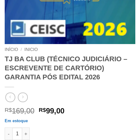
INÍCIO
/
INICIO
TJ BA CLUB (TÉCNICO JUDICIÁRIO –
ESCREVENTE DE CARTÓRIO)
GARANTIA PÓS EDITAL 2026
O
O
169,00
99,00
R$
R$
preço
preço
Em estoque
original
atual
TJ BA CLUB (TÉCNICO JUDICIÁRIO - ESCREVENTE DE CARTÓRI
era:
é: