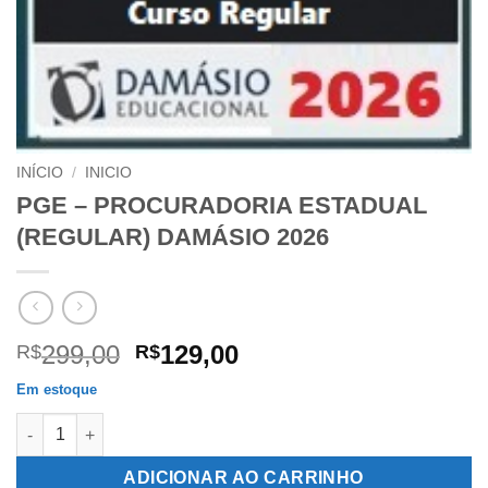
INÍCIO
/
INICIO
PGE – PROCURADORIA ESTADUAL
(REGULAR) DAMÁSIO 2026
O
O
299,00
129,00
R$
R$
preço
preço
Em estoque
original
atual
PGE - PROCURADORIA ESTADUAL (REGULAR) DAMÁSIO 2026 q
era:
é:
R$299,00.
R$129,00.
ADICIONAR AO CARRINHO