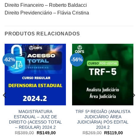
Direito Financeiro – Roberto Baldacci
Direito Previdenciário – Flávia Cristina
PRODUTOS RELACIONADOS
-62%
-56%
MAGISTRATURA
TRF 5ª REGIÃO (ANALISTA
ESTADUAL – JUIZ DE
JUDICIÁRIO ÁREA
DIREITO (ACESSO TOTAL
JUDICIÁRIA) PÓS EDITAL
– REGULAR) 2024.2
2024.2
O
O
O
O
R$
389,00
R$
149,00
R$
269,00
R$
119,00
preço
preço
preço
preço