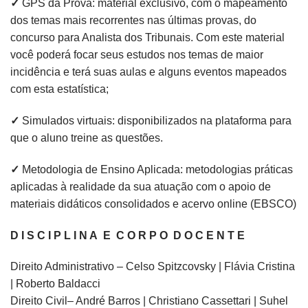
✓
GPS da Prova: material exclusivo, com o mapeamento
dos temas mais recorrentes nas últimas provas, do
concurso para Analista dos Tribunais. Com este material
você poderá focar seus estudos nos temas de maior
incidência e terá suas aulas e alguns eventos mapeados
com esta estatística;
✓
Simulados virtuais: disponibilizados na plataforma para
que o aluno treine as questões.
✓
Metodologia de Ensino Aplicada: metodologias práticas
aplicadas à realidade da sua atuação com o apoio de
materiais didáticos consolidados e acervo online (EBSCO)
D I S C I P L I N A E C O R P O D O C E N T E
Direito Administrativo – Celso Spitzcovsky | Flávia Cristina
| Roberto Baldacci
Direito Civil– André Barros | Christiano Cassettari | Suhel