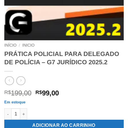
INÍCIO
/
INICIO
PRÁTICA POLICIAL PARA DELEGADO
DE POLÍCIA – G7 JURÍDICO 2025.2
O
O
199,00
99,00
R$
R$
preço
preço
Em estoque
original
atual
PRÁTICA POLICIAL PARA DELEGADO DE POLÍCIA – G7 JURÍDICO
era:
é:
R$199,00.
R$99,00.
ADICIONAR AO CARRINHO