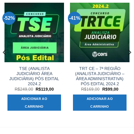
-52%
-41%
TSE (ANALISTA
TRT CE – 7ª REGIÃO
JUDICIÁRIO ÁREA
(ANALISTA JUDICIÁRIO –
JUDICIÁRIA) PÓS EDITAL
ÁREA ADMINISTRATIVA)
2024.2
PÓS EDITAL 2024.2
O
O
O
O
R$
249,00
R$
119,00
R$
169,00
R$
99,00
preço
preço
preço
preço
original
atual
original
atual
ADICIONAR AO
ADICIONAR AO
era:
é:
era:
é:
R$249,00.
R$119,00.
R$169,00.
R$99,00
CARRINHO
CARRINHO
,00.