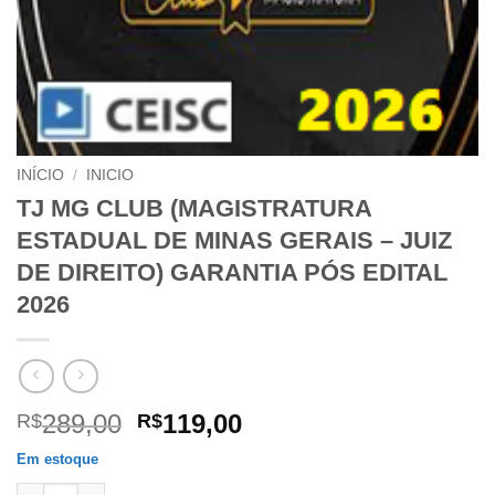
INÍCIO
/
INICIO
TJ MG CLUB (MAGISTRATURA
ESTADUAL DE MINAS GERAIS – JUIZ
DE DIREITO) GARANTIA PÓS EDITAL
2026
O
O
289,00
119,00
R$
R$
preço
preço
Em estoque
original
atual
TJ MG CLUB (MAGISTRATURA ESTADUAL DE MINAS GERAIS – JU