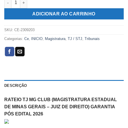
era:
é:
R$289,00.
R$119,00.
ADICIONAR AO CARRINHO
SKU:
CE-2309203
Categorias:
Ce
,
INICIO
,
Magistratura
,
TJ / STJ
,
Tribunais
DESCRIÇÃO
RATEIO TJ MG CLUB (MAGISTRATURA ESTADUAL
DE MINAS GERAIS – JUIZ DE DIREITO) GARANTIA
PÓS EDITAL 2026