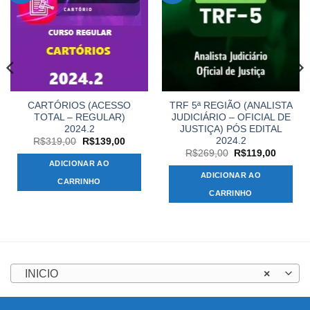
CARTÓRIOS (ACESSO
TRF 5ª REGIÃO (ANALISTA
TOTAL – REGULAR)
JUDICIÁRIO – OFICIAL DE
2024.2
JUSTIÇA) PÓS EDITAL
2024.2
O
O
R$
319,00
R$
139,00
preço
preço
O
O
R$
269,00
R$
119,00
original
atual
preço
preço
ADICIONAR AO
era:
é:
original
atual
ADICIONAR AO
R$319,00.
R$139,00.
era:
é:
CARRINHO
00.
R$269,00.
R$119,
CARRINHO
INICIO
×