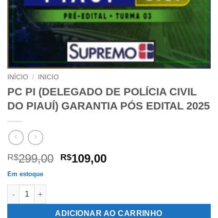
INÍCIO
/
INICIO
PC PI (DELEGADO DE POLÍCIA CIVIL
DO PIAUÍ) GARANTIA PÓS EDITAL 2025
O
O
299,00
109,00
R$
R$
preço
preço
Em estoque
original
atual
PC PI (DELEGADO DE POLÍCIA CIVIL DO PIAUÍ) GARANTIA PÓS 
era:
é:
R$299,00.
R$109,00.
ADICIONAR AO CARRINHO