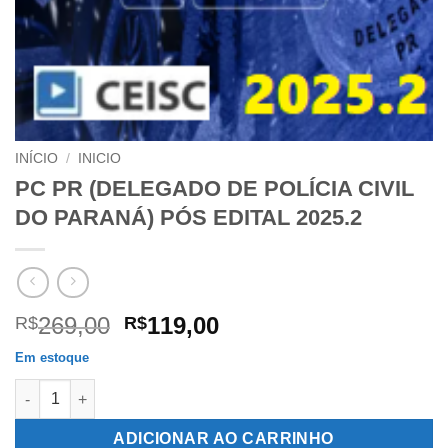
INÍCIO
/
INICIO
PC PR (DELEGADO DE POLÍCIA CIVIL
DO PARANÁ) PÓS EDITAL 2025.2
O
O
269,00
119,00
R$
R$
preço
preço
Em estoque
original
atual
PC PR (DELEGADO DE POLÍCIA CIVIL DO PARANÁ) PÓS EDITAL 
era:
é:
R$269,00.
R$119,00.
ADICIONAR AO CARRINHO