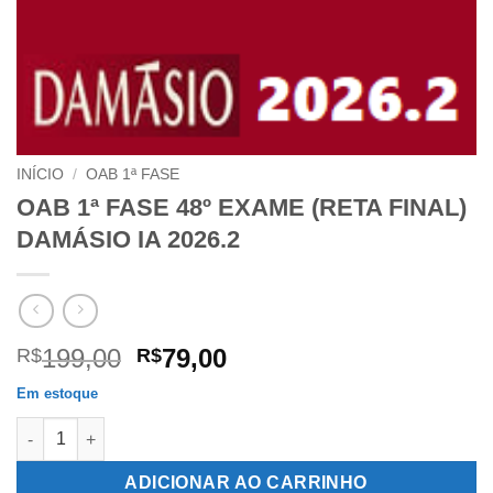
INÍCIO
/
OAB 1ª FASE
OAB 1ª FASE 48º EXAME (RETA FINAL)
DAMÁSIO IA 2026.2
O
O
199,00
79,00
R$
R$
preço
preço
Em estoque
original
atual
OAB 1ª FASE 48º EXAME (RETA FINAL) DAMÁSIO IA 2026.2 quan
era:
é:
R$199,00.
R$79,00.
ADICIONAR AO CARRINHO