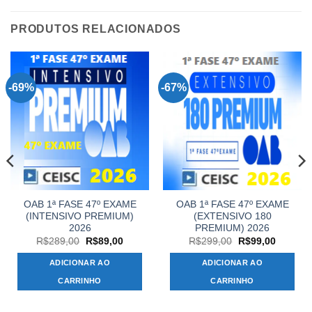
PRODUTOS RELACIONADOS
-69%
-67%
OAB 1ª FASE 47º EXAME
OAB 1ª FASE 47º EXAME
(INTENSIVO PREMIUM)
(EXTENSIVO 180
2026
PREMIUM) 2026
O
O
O
O
R$
289,00
R$
89,00
R$
299,00
R$
99,00
preço
preço
preço
preço
original
atual
original
atual
ADICIONAR AO
ADICIONAR AO
era:
é:
era:
é:
00.
R$289,00.
R$89,00.
R$299,00.
R$99,00
CARRINHO
CARRINHO