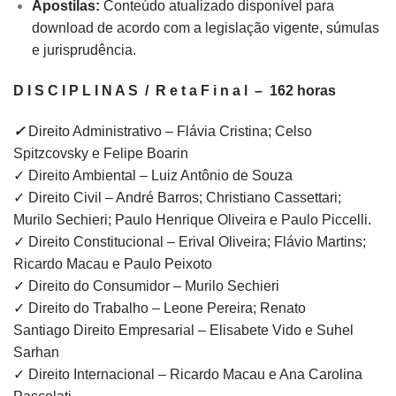
Apostilas:
Conteúdo atualizado disponível para
download de acordo com a legislação vigente, súmulas
e jurisprudência.
D I S C I P L I N A S / R e t a F i n a l – 162 horas
✓
Direito Administrativo – Flávia Cristina; Celso
Spitzcovsky e Felipe Boarin
✓ Direito Ambiental – Luiz Antônio de Souza
✓ Direito Civil – André Barros; Christiano Cassettari;
Murilo Sechieri; Paulo Henrique Oliveira e Paulo Piccelli.
✓ Direito Constitucional – Erival Oliveira; Flávio Martins;
Ricardo Macau e Paulo Peixoto
✓ Direito do Consumidor – Murilo Sechieri
✓ Direito do Trabalho – Leone Pereira; Renato
Santiago Direito Empresarial – Elisabete Vido e Suhel
Sarhan
✓ Direito Internacional – Ricardo Macau e Ana Carolina