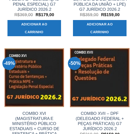
PENAL ESPECIAL) G7
PÚBLICA DA UNIÃO + LPE)
JURÍDICO 2026.2
G7 JURÍDICO 2026.2
O
O
O
O
R$
369,00
R$
179,00
R$
359,00
R$
159,00
preço
preço
preço
preço
original
atual
original
atual
ADICIONAR AO
ADICIONAR AO
era:
é:
era:
é:
R$369,00.
R$179,00.
R$359,00.
R$159,
CARRINHO
CARRINHO
-49%
-50%
COMBO XVI
COMBO XVII – DPF
(MAGISTRATURA E
(DELEGADO FEDERAL +
MINISTÉRIO PÚBLICO
PEÇAS PRÁTICAS) G7
ESTADUAIS + CURSO DE
JURÍDICO 2026.2
SENTENÇA + PRÁTICA