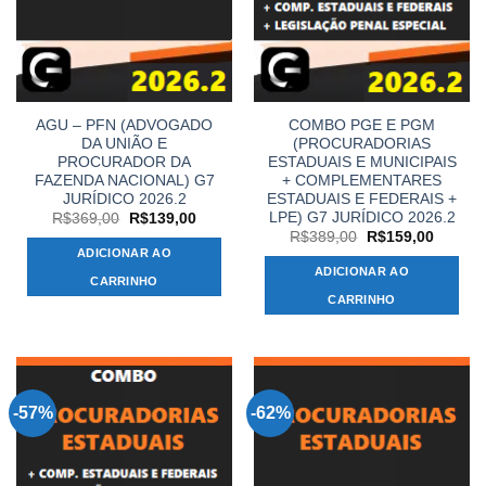
AGU – PFN (ADVOGADO
COMBO PGE E PGM
DA UNIÃO E
(PROCURADORIAS
PROCURADOR DA
ESTADUAIS E MUNICIPAIS
FAZENDA NACIONAL) G7
+ COMPLEMENTARES
JURÍDICO 2026.2
ESTADUAIS E FEDERAIS +
LPE) G7 JURÍDICO 2026.2
O
O
R$
369,00
R$
139,00
preço
preço
O
O
R$
389,00
R$
159,00
original
atual
preço
preço
ADICIONAR AO
era:
é:
original
atual
ADICIONAR AO
R$369,00.
R$139,00.
era:
é:
CARRINHO
R$389,00.
R$159,
CARRINHO
-57%
-62%