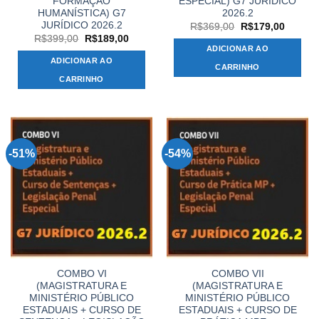
FORMAÇÃO
ESPECIAL) G7 JURÍDICO
HUMANÍSTICA) G7
2026.2
JURÍDICO 2026.2
O
O
R$
369,00
R$
179,00
preço
preço
O
O
R$
399,00
R$
189,00
original
atual
preço
preço
ADICIONAR AO
era:
é:
original
atual
ADICIONAR AO
R$369,00.
R$179,
era:
é:
CARRINHO
R$399,00.
R$189,00.
CARRINHO
-51%
-54%
COMBO VI
COMBO VII
(MAGISTRATURA E
(MAGISTRATURA E
MINISTÉRIO PÚBLICO
MINISTÉRIO PÚBLICO
ESTADUAIS + CURSO DE
ESTADUAIS + CURSO DE