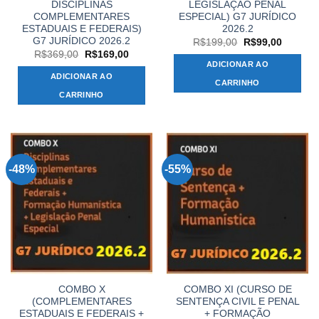
DISCIPLINAS
LEGISLAÇÃO PENAL
COMPLEMENTARES
ESPECIAL) G7 JURÍDICO
ESTADUAIS E FEDERAIS)
2026.2
G7 JURÍDICO 2026.2
O
O
R$
199,00
R$
99,00
preço
preço
O
O
R$
369,00
R$
169,00
original
atual
preço
preço
ADICIONAR AO
era:
é:
original
atual
ADICIONAR AO
R$199,00.
R$99,00
era:
é:
CARRINHO
R$369,00.
R$169,00.
CARRINHO
-48%
-55%
COMBO X
COMBO XI (CURSO DE
(COMPLEMENTARES
SENTENÇA CIVIL E PENAL
ESTADUAIS E FEDERAIS +
+ FORMAÇÃO