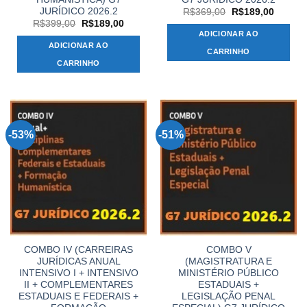
JURÍDICO 2026.2
O
O
R$
369,00
R$
189,00
preço
preço
O
O
R$
399,00
R$
189,00
original
atual
preço
preço
ADICIONAR AO
era:
é:
original
atual
ADICIONAR AO
R$369,00.
R$189,
era:
é:
CARRINHO
R$399,00.
R$189,00.
CARRINHO
-53%
-51%
COMBO IV (CARREIRAS
COMBO V
JURÍDICAS ANUAL
(MAGISTRATURA E
INTENSIVO I + INTENSIVO
MINISTÉRIO PÚBLICO
II + COMPLEMENTARES
ESTADUAIS +
ESTADUAIS E FEDERAIS +
LEGISLAÇÃO PENAL