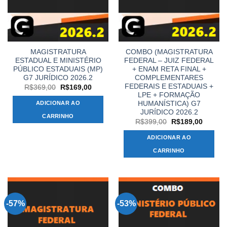
MAGISTRATURA
COMBO (MAGISTRATURA
ESTADUAL E MINISTÉRIO
FEDERAL – JUIZ FEDERAL
PÚBLICO ESTADUAIS (MP)
+ ENAM RETA FINAL +
G7 JURÍDICO 2026.2
COMPLEMENTARES
FEDERAIS E ESTADUAIS +
O
O
R$
369,00
R$
169,00
preço
preço
LPE + FORMAÇÃO
original
atual
HUMANÍSTICA) G7
ADICIONAR AO
era:
é:
JURÍDICO 2026.2
R$369,00.
R$169,00.
CARRINHO
O
O
R$
399,00
R$
189,00
preço
preço
original
atual
ADICIONAR AO
era:
é:
R$399,00.
R$189,
CARRINHO
-57%
-53%