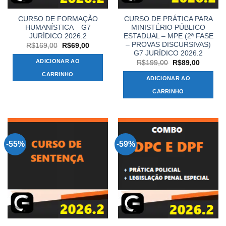
CURSO DE FORMAÇÃO
CURSO DE PRÁTICA PARA
HUMANÍSTICA – G7
MINISTÉRIO PÚBLICO
JURÍDICO 2026.2
ESTADUAL – MPE (2ª FASE
– PROVAS DISCURSIVAS)
O
O
R$
169,00
R$
69,00
preço
preço
G7 JURÍDICO 2026.2
original
atual
ADICIONAR AO
O
O
R$
199,00
R$
89,00
era:
é:
preço
preço
R$169,00.
R$69,00.
CARRINHO
original
atual
ADICIONAR AO
era:
é:
R$199,00.
R$89,00
CARRINHO
-55%
-59%