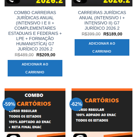
COMBO CARREIRAS
CARREIRAS JURÍDICAS
JURÍDICAS ANUAL
ANUAL (INTENSIVO I +
(INTENSIVO I E II +
INTENSIVO II) G7
COMPLEMENTARES
JURÍDICO 2026.2
ESTADUAIS E FEDERAIS +
O
O
R$
399,00
R$
189,00
preço
preço
LPE + FORMAÇÃO
original
atual
HUMANISTÍCA) G7
ADICIONAR AO
era:
é:
JURÍDICO 2026.2
R$399,00.
R$189,
CARRINHO
O
O
R$
489,00
R$
209,00
preço
preço
original
atual
ADICIONAR AO
era:
é:
R$489,00.
R$209,00.
CARRINHO
-59%
-62%