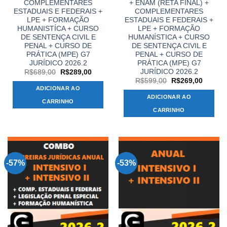
COMPLEMENTARES
+ ENAM (RETA FINAL) +
ESTADUAIS E FEDERAIS +
COMPLEMENTARES
LPE + FORMAÇÃO
ESTADUAIS E FEDERAIS +
HUMANISTÍCA + CURSO
LPE + FORMAÇÃO
DE SENTENÇA CIVIL E
HUMANÍSTICA + CURSO
PENAL + CURSO DE
DE SENTENÇA CIVIL E
PRÁTICA (MPE) G7
PENAL + CURSO DE
JURÍDICO 2026.2
PRÁTICA (MPE) G7
JURÍDICO 2026.2
O
O
R$
689,00
R$
289,00
preço
preço
O
O
R$
599,00
R$
269,00
original
atual
preço
preço
ADICIONAR AO
era:
é:
original
atual
ADICIONAR AO
R$689,00.
R$289,00.
era:
é:
CARRINHO
R$599,00.
R$269,
CARRINHO
-57%
-53%