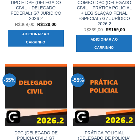
DPC E DPF (DELEGADO
COMBO DPC (DELEGADO
CIVIL + DELEGADO
CIVIL + PRÁTICA POLICIAL
FEDERAL) G7 JURÍDICO
+ LEGISLAÇÃO PENAL
2026.2
ESPECIAL) G7 JURÍDICO
2026.2
O
O
R$
369,00
R$
129,00
preço
preço
O
O
R$
369,00
R$
159,00
original
atual
preço
preço
ADICIONAR AO
era:
é:
original
atual
ADICIONAR AO
R$369,00.
R$129,00.
era:
é:
CARRINHO
R$369,00.
R$159,
CARRINHO
-55%
-55%
DPC (DELEGADO DE
PRÁTICA POLICIAL
POLÍCIA CIVIL) G7
(DELEGADO DE POLÍCIA)