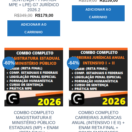
O
O
R$
319,00
R$
159,00
preço
preço
MPE + LPE) G7 JURÍDICO
original
atual
2026.2
ADICIONAR AO
era:
é:
O
O
R$
349,00
R$
179,00
R$319,00.
R$159,
CARRINHO
preço
preço
original
atual
ADICIONAR AO
era:
é:
R$349,00.
R$179,00.
CARRINHO
-60%
-64%
COMBO COMPLETO
COMBO COMPLETO
MAGISTRATURA E
CARREIRAS JURÍDICAS
MINISTÉRIO PÚBLICO
ANUAL (INTENSIVO I E II) +
ESTADUAIS (MP) + ENAM
ENAM RETA FINAL +