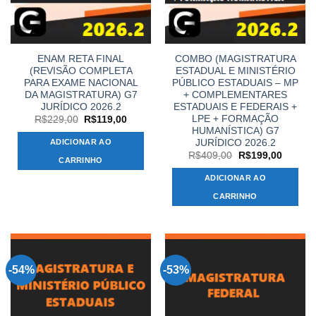
ENAM RETA FINAL
COMBO (MAGISTRATURA
(REVISÃO COMPLETA
ESTADUAL E MINISTÉRIO
PARA EXAME NACIONAL
PÚBLICO ESTADUAIS – MP
DA MAGISTRATURA) G7
+ COMPLEMENTARES
JURÍDICO 2026.2
ESTADUAIS E FEDERAIS +
LPE + FORMAÇÃO
O
O
R$
229,00
R$
119,00
preço
preço
HUMANÍSTICA) G7
original
atual
JURÍDICO 2026.2
ADICIONAR AO
era:
é:
O
O
R$229,00.
R$119,00.
R$
409,00
R$
199,00
CARRINHO
preço
preço
original
atual
ADICIONAR AO
era:
é:
R$409,00.
R$199,
CARRINHO
-54%
-53%