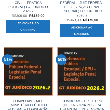
CIVIL + PRÁTICA
FEDERAL – JUIZ FEDERAL
POLICIAL) G7 JURÍDICO
+ LEGISLAÇÃO PENAL
2026.2
ESPECIAL) G7 JURÍDICO
2026.2
O
O
R$
309,00
R$
159,00
preço
preço
O
O
R$
369,00
R$
179,00
original
atual
preço
preço
ADICIONAR AO
era:
é:
original
atual
ADICIONAR AO
R$309,00.
R$159,00.
era:
é:
CARRINHO
R$369,00.
R$179,
CARRINHO
-51%
-56%
COMBO XIV – MPF
COMBO XV – DPE E DPU
(MINISTÉRIO PÚBLICO
(DEFENSORIA PÚBLICA
FEDERAL + LEGISLAÇÃO
ESTADUAL E DEFENSORIA