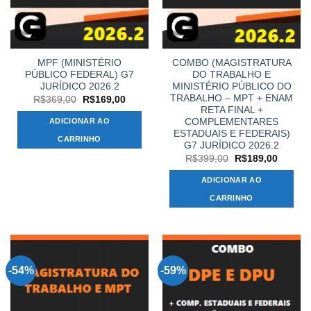
MPF (MINISTÉRIO
COMBO (MAGISTRATURA
PÚBLICO FEDERAL) G7
DO TRABALHO E
JURÍDICO 2026.2
MINISTÉRIO PÚBLICO DO
TRABALHO – MPT + ENAM
O
O
R$
369,00
R$
169,00
preço
preço
RETA FINAL +
original
atual
COMPLEMENTARES
ADICIONAR AO
era:
é:
ESTADUAIS E FEDERAIS)
R$369,00.
R$169,00.
CARRINHO
G7 JURÍDICO 2026.2
O
O
R$
399,00
R$
189,00
preço
preço
original
atual
ADICIONAR AO
era:
é:
R$399,00.
R$189,
CARRINHO
-54%
-59%