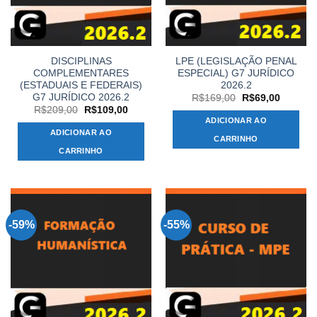
DISCIPLINAS
LPE (LEGISLAÇÃO PENAL
COMPLEMENTARES
ESPECIAL) G7 JURÍDICO
(ESTADUAIS E FEDERAIS)
2026.2
G7 JURÍDICO 2026.2
O
O
R$
169,00
R$
69,00
preço
preço
O
O
R$
209,00
R$
109,00
original
atual
preço
preço
ADICIONAR AO
era:
é:
original
atual
ADICIONAR AO
R$169,00.
R$69,00
era:
é:
CARRINHO
R$209,00.
R$109,00.
CARRINHO
-59%
-55%