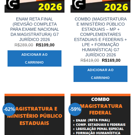
ENAM RETA FINAL
COMBO (MAGISTRATURA
(REVISÃO COMPLETA
E MINISTÉRIO PÚBLICO
PARA EXAME NACIONAL
ESTADUAIS – MP +
DA MAGISTRATURA) G7
COMPLEMENTARES
JURÍDICO 2026
ESTADUAIS E FEDERAIS +
LPE + FORMAÇÃO
O
O
R$
289,00
R$
109,00
preço
preço
HUMANÍSTICA) G7
original
atual
JURÍDICO 2026
ADICIONAR AO
era:
é:
O
O
R$289,00.
R$109,00.
R$
419,00
R$
169,00
CARRINHO
preço
preço
original
atual
ADICIONAR AO
era:
é:
R$419,00.
R$169,
CARRINHO
-62%
-59%