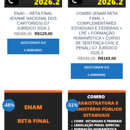
ENAC – RETA FINAL
COMBO (ENAM RETA
(EXAME NACIONAL DOS
FINAL +
CARTÓRIOS) G7
COMPLEMENTARES
JURÍDICO 2026.2
ESTADUAIS E FEDERAIS +
LPE + FORMAÇÃO
O
O
R$
389,00
R$
129,00
preço
preço
HUMANÍSTICA + CURSO
original
atual
DE SENTENÇA CIVIL E
ADICIONAR AO
era:
é:
PENAL) G7 JURÍDICO
R$389,00.
R$129,00.
CARRINHO
2026.2
O
O
R$
339,00
R$
169,00
preço
preço
original
atual
ADICIONAR AO
era:
é:
R$339,00.
R$169,
CARRINHO
-48%
-51%