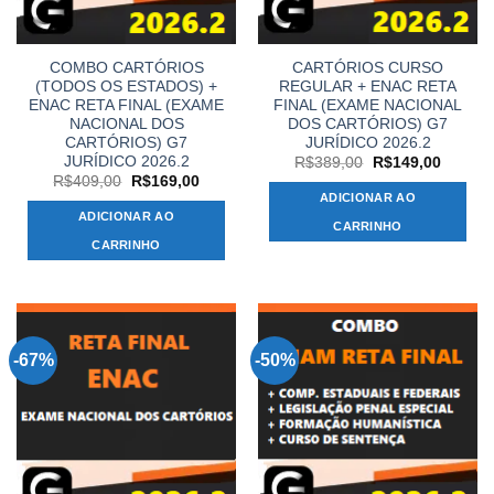
COMBO CARTÓRIOS
CARTÓRIOS CURSO
(TODOS OS ESTADOS) +
REGULAR + ENAC RETA
ENAC RETA FINAL (EXAME
FINAL (EXAME NACIONAL
NACIONAL DOS
DOS CARTÓRIOS) G7
CARTÓRIOS) G7
JURÍDICO 2026.2
JURÍDICO 2026.2
O
O
R$
389,00
R$
149,00
preço
preço
O
O
R$
409,00
R$
169,00
original
atual
preço
preço
ADICIONAR AO
era:
é:
original
atual
ADICIONAR AO
R$389,00.
R$149,
era:
é:
CARRINHO
R$409,00.
R$169,00.
CARRINHO
-67%
-50%