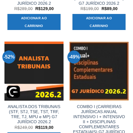
JURÍDICO 2026.2
G7 JURÍDICO 2026.2
O
O
O
O
R$
289,00
R$
129,00
R$
199,00
R$
89,00
preço
preço
preço
preço
original
atual
original
atual
ADICIONAR AO
ADICIONAR AO
era:
é:
era:
é:
R$289,00.
R$129,00.
R$199,00.
R$89,00
CARRINHO
CARRINHO
-52%
-49%
ANALISTA DOS TRIBUNAIS
COMBO I (CARREIRAS
(STF, STJ, TSE, TST, TRF,
JURÍDICAS ANUAL
TRE, TJ, MPU e MP) G7
INTENSIVO I + INTENSIVO
JURÍDICO 2026.2
II + DISCIPLINAS
COMPLEMENTARES
O
O
R$
249,00
R$
119,00
preço
preço
ESTADUAIS) G7 JURÍDICO