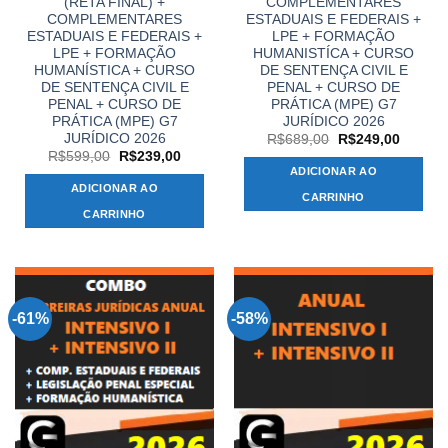
(RETA FINAL) +
COMPLEMENTARES
COMPLEMENTARES
ESTADUAIS E FEDERAIS +
ESTADUAIS E FEDERAIS +
LPE + FORMAÇÃO
LPE + FORMAÇÃO
HUMANISTÍCA + CURSO
HUMANÍSTICA + CURSO
DE SENTENÇA CIVIL E
DE SENTENÇA CIVIL E
PENAL + CURSO DE
PENAL + CURSO DE
PRÁTICA (MPE) G7
PRÁTICA (MPE) G7
JURÍDICO 2026
JURÍDICO 2026
O
O
R$
689,00
R$
249,00
preço
preço
O
O
R$
599,00
R$
239,00
original
atual
preço
preço
ADICIONAR AO
era:
é:
original
atual
ADICIONAR AO
R$689,00.
R$249,
era:
é:
CARRINHO
R$599,00.
R$239,00.
CARRINHO
-61%
-58%