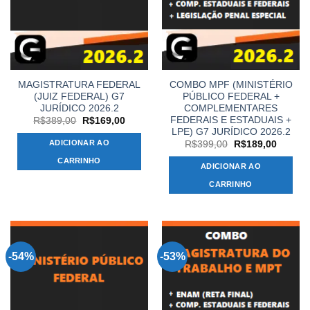
MAGISTRATURA FEDERAL
COMBO MPF (MINISTÉRIO
(JUIZ FEDERAL) G7
PÚBLICO FEDERAL +
JURÍDICO 2026.2
COMPLEMENTARES
FEDERAIS E ESTADUAIS +
O
O
R$
389,00
R$
169,00
preço
preço
LPE) G7 JURÍDICO 2026.2
original
atual
ADICIONAR AO
O
O
R$
399,00
R$
189,00
era:
é:
preço
preço
R$389,00.
R$169,00.
CARRINHO
original
atual
ADICIONAR AO
era:
é:
R$399,00.
R$189,
CARRINHO
-54%
-53%