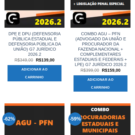
DPE E DPU (DEFENSORIA
COMBO AGU – PFN
PÚBLICA ESTADUAL E
(ADVOGADO DA UNIÃO E
DEFENSORIA PÚBLICA DA
PROCURADOR DA
UNIÃO) G7 JURÍDICO
FAZENDA NACIONAL +
2026.2
COMPLEMENTARES
ESTADUAIS E FEDERAIS +
O
O
R$
349,00
R$
139,00
preço
preço
LPE) G7 JURÍDICO 2026.2
original
atual
ADICIONAR AO
O
O
R$
399,00
R$
159,00
era:
é:
preço
preço
R$349,00.
R$139,00.
CARRINHO
original
atual
ADICIONAR AO
era:
é:
R$399,00.
R$159,
CARRINHO
-62%
-59%