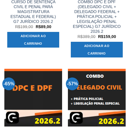
CURSO DE SENTENÇA
COMBO DPC E DPF
CIVIL E PENAL PARA
(DELEGADO CIVIL +
MAGISTRATURA
DELEGADO FEDERAL +
ESTADUAL E FEDERAL)
PRÁTICA POLICIAL +
G7 JURÍDICO 2026.2
LEGISLAÇÃO PENAL
ESPECIAL) G7 JURÍDICO
O
O
R$
199,00
R$
89,00
preço
preço
2026.2
original
atual
ADICIONAR AO
O
O
R$
389,00
R$
159,00
era:
é:
preço
preço
R$199,00.
R$89,00.
CARRINHO
original
atual
ADICIONAR AO
era:
é:
R$389,00.
R$159,
CARRINHO
-65%
-57%