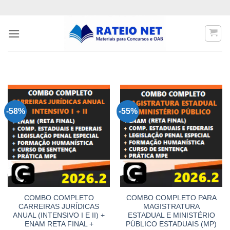
Skip
to
content
-58%
-55%
COMBO COMPLETO
COMBO COMPLETO PARA
CARREIRAS JURÍDICAS
MAGISTRATURA
ANUAL (INTENSIVO I E II) +
ESTADUAL E MINISTÉRIO
ENAM RETA FINAL +
PÚBLICO ESTADUAIS (MP)