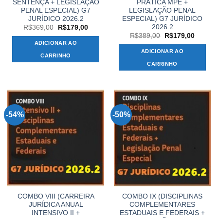
SENTENÇA + LEGISLAÇÃO
PRÁTICA MPE +
PENAL ESPECIAL) G7
LEGISLAÇÃO PENAL
JURÍDICO 2026.2
ESPECIAL) G7 JURÍDICO
2026.2
O
O
R$
369,00
R$
179,00
preço
preço
O
O
R$
389,00
R$
179,00
original
atual
preço
preço
ADICIONAR AO
era:
é:
original
atual
ADICIONAR AO
R$369,00.
R$179,00.
era:
é:
CARRINHO
R$389,00.
R$179,
CARRINHO
-54%
-50%
COMBO VIII (CARREIRA
COMBO IX (DISCIPLINAS
JURÍDICA ANUAL
COMPLEMENTARES
INTENSIVO II +
ESTADUAIS E FEDERAIS +