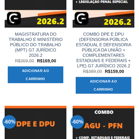
MAGISTRATURA DO
COMBO DPE E DPU
TRABALHO E MINISTÉRIO
(DEFENSORIA PÚBLICA
PÚBLICO DO TRABALHO
ESTADUAL E DEFENSORIA
(MPT) G7 JURÍDICO
PÚBLICA DA UNIÃO +
2026.2
COMPLEMENTARES
ESTADUAIS E FEDERAIS +
O
O
R$
369,00
R$
169,00
preço
preço
LPE) G7 JURÍDICO 2026.2
original
atual
ADICIONAR AO
O
O
R$
389,00
R$
159,00
era:
é:
preço
preço
R$369,00.
R$169,00.
CARRINHO
original
atual
ADICIONAR AO
era:
é:
R$389,00.
R$159,
CARRINHO
-60%
-60%