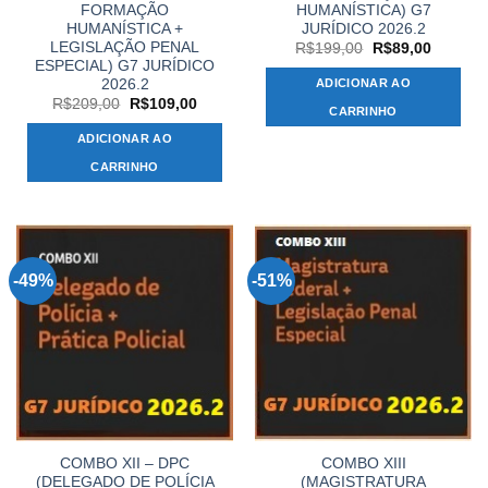
FORMAÇÃO
HUMANÍSTICA) G7
HUMANÍSTICA +
JURÍDICO 2026.2
LEGISLAÇÃO PENAL
O
O
R$
199,00
R$
89,00
preço
preço
ESPECIAL) G7 JURÍDICO
original
atual
2026.2
ADICIONAR AO
era:
é:
O
O
R$
209,00
R$
109,00
R$199,00.
R$89,00
CARRINHO
preço
preço
original
atual
ADICIONAR AO
era:
é:
R$209,00.
R$109,00.
CARRINHO
-49%
-51%
COMBO XII – DPC
COMBO XIII
(DELEGADO DE POLÍCIA
(MAGISTRATURA