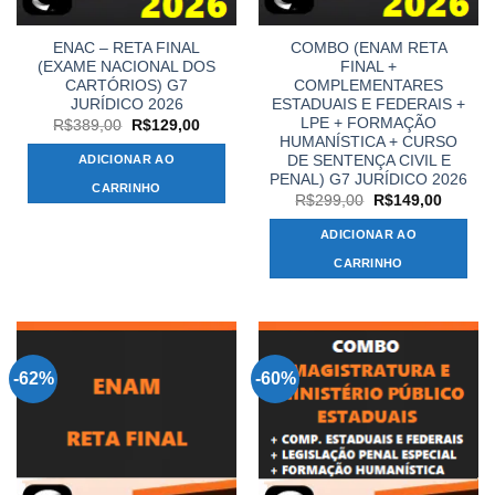
ENAC – RETA FINAL
COMBO (ENAM RETA
(EXAME NACIONAL DOS
FINAL +
CARTÓRIOS) G7
COMPLEMENTARES
JURÍDICO 2026
ESTADUAIS E FEDERAIS +
LPE + FORMAÇÃO
O
O
R$
389,00
R$
129,00
preço
preço
HUMANÍSTICA + CURSO
original
atual
DE SENTENÇA CIVIL E
ADICIONAR AO
era:
é:
PENAL) G7 JURÍDICO 2026
R$389,00.
R$129,00.
CARRINHO
O
O
R$
299,00
R$
149,00
preço
preço
original
atual
ADICIONAR AO
era:
é:
R$299,00.
R$149,
CARRINHO
-62%
-60%