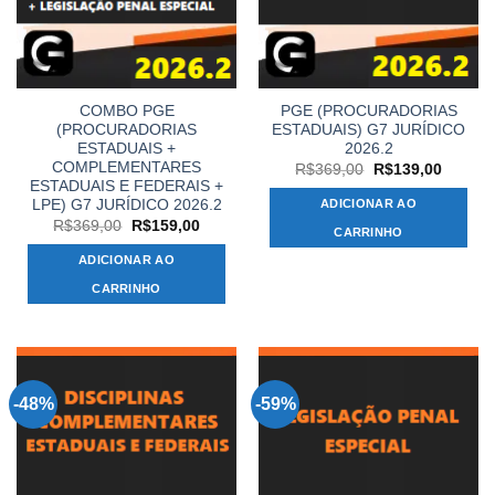
COMBO PGE
PGE (PROCURADORIAS
(PROCURADORIAS
ESTADUAIS) G7 JURÍDICO
ESTADUAIS +
2026.2
COMPLEMENTARES
O
O
R$
369,00
R$
139,00
preço
preço
ESTADUAIS E FEDERAIS +
original
atual
LPE) G7 JURÍDICO 2026.2
ADICIONAR AO
era:
é:
O
O
R$
369,00
R$
159,00
R$369,00.
R$139,
CARRINHO
preço
preço
original
atual
ADICIONAR AO
era:
é:
R$369,00.
R$159,00.
CARRINHO
-48%
-59%