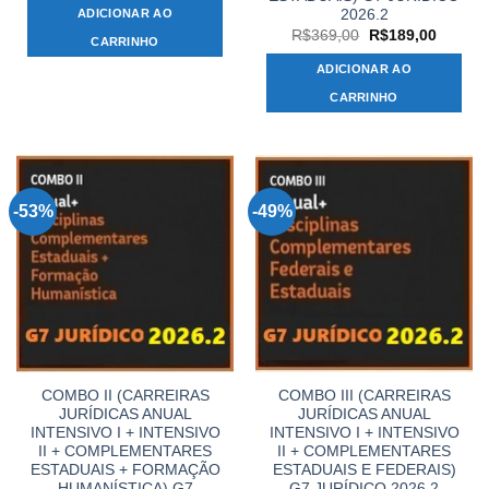
original
atual
2026.2
ADICIONAR AO
era:
é:
O
O
R$249,00.
R$119,00.
R$
369,00
R$
189,00
CARRINHO
preço
preço
original
atual
ADICIONAR AO
era:
é:
R$369,00.
R$189,
CARRINHO
-53%
-49%
COMBO II (CARREIRAS
COMBO III (CARREIRAS
JURÍDICAS ANUAL
JURÍDICAS ANUAL
INTENSIVO I + INTENSIVO
INTENSIVO I + INTENSIVO
II + COMPLEMENTARES
II + COMPLEMENTARES
ESTADUAIS + FORMAÇÃO
ESTADUAIS E FEDERAIS)
HUMANÍSTICA) G7
G7 JURÍDICO 2026.2