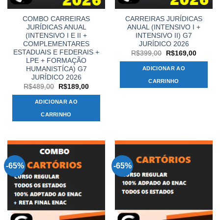
COMBO CARREIRAS
CARREIRAS JURÍDICAS
JURÍDICAS ANUAL
ANUAL (INTENSIVO I +
(INTENSIVO I E II +
INTENSIVO II) G7
COMPLEMENTARES
JURÍDICO 2026
ESTADUAIS E FEDERAIS +
O
O
R$
399,00
R$
169,00
preço
preço
LPE + FORMAÇÃO
original
atual
HUMANISTÍCA) G7
ADICIONAR AO
era:
é:
JURÍDICO 2026
R$399,00.
R$169,
CARRINHO
O
O
R$
489,00
R$
189,00
preço
preço
original
atual
ADICIONAR AO
era:
é:
R$489,00.
R$189,00.
CARRINHO
-65%
-65%