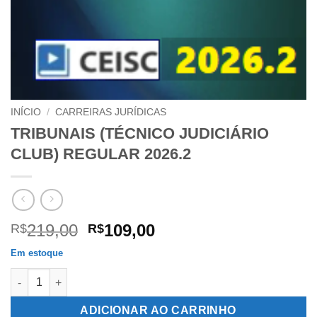
INÍCIO
/
CARREIRAS JURÍDICAS
TRIBUNAIS (TÉCNICO JUDICIÁRIO
CLUB) REGULAR 2026.2
O
O
219,00
109,00
R$
R$
preço
preço
Em estoque
original
atual
TRIBUNAIS (TÉCNICO JUDICIÁRIO CLUB) REGULAR 2026.2 qua
era:
é:
R$219,00.
R$109,00.
ADICIONAR AO CARRINHO