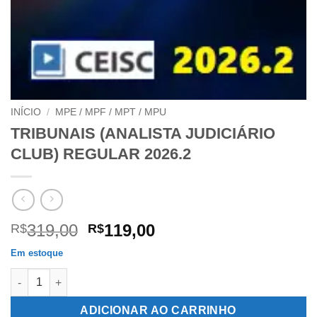
INÍCIO
/
MPE / MPF / MPT / MPU
TRIBUNAIS (ANALISTA JUDICIÁRIO
CLUB) REGULAR 2026.2
O
O
319,00
119,00
R$
R$
preço
preço
Em estoque
original
atual
TRIBUNAIS (ANALISTA JUDICIÁRIO CLUB) REGULAR 2026.2 qu
era:
é:
R$319,00.
R$119,00.
ADICIONAR AO CARRINHO