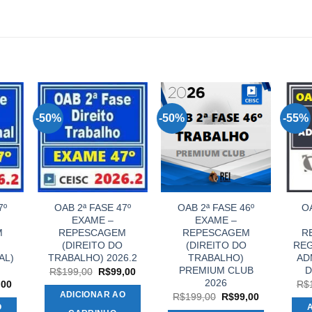
-50%
-50%
-55%
7º
OAB 2ª FASE 47º
OAB 2ª FASE 46º
OA
EXAME –
EXAME –
M
REPESCAGEM
REPESCAGEM
R
(DIREITO DO
(DIREITO DO
REG
AL)
TRABALHO) 2026.2
TRABALHO)
AD
PREMIUM CLUB
D
O
O
R$
199,00
R$
99,00
preço
preço
2026
O
,00
R$
original
atual
preço
ADICIONAR AO
O
O
R$
199,00
R$
99,00
era:
é:
al
atual
preço
preço
O
R$199,00.
R$99,00.