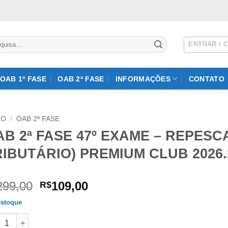
isar
ENTRAR / 
OAB 1ª FASE
OAB 2ª FASE
INFORMAÇÕES
CONTATO
IO
/
OAB 2ª FASE
AB 2ª FASE 47º EXAME – REPESC
RIBUTÁRIO) PREMIUM CLUB 2026.
O
O
299,00
109,00
R$
preço
preço
stoque
original
atual
2ª FASE 47º EXAME – REPESCAGEM (DIREITO TRIBUTÁRIO) PREM
era:
é: