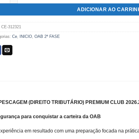
R$299,00.
R$109,00.
ADICIONAR AO CARRI
:
CE-312321
gorias:
Ce
,
INICIO
,
OAB 2ª FASE
EPESCAGEM (DIREITO TRIBUTÁRIO) PREMIUM CLUB 2026.
urança para conquistar a carteira da OAB
experiência em resultado com uma preparação focada na prática