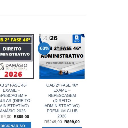
-60%
B 2ª FASE 46º
OAB 2ª FASE 46º
EXAME –
EXAME –
EPESCAGEM +
REPESCAGEM
ULAR (DIREITO
(DIREITO
MINISTRATIVO)
ADMINISTRATIVO)
AMÁSIO 2026
PREMIUM CLUB
2026
O
O
199,00
R$
89,00
preço
preço
O
O
R$
249,00
R$
99,00
original
atual
preço
preço
ADICIONAR AO