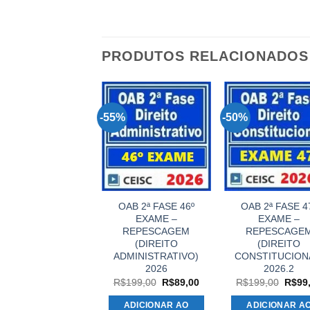
PRODUTOS RELACIONADOS
%
-55%
-50%
OAB 2ª FASE 46º
OAB 2ª FASE 46º
OAB 2ª FASE 4
EXAME –
EXAME –
EXAME –
REPESCAGEM +
REPESCAGEM
REPESCAGE
GULAR (DIREITO
(DIREITO
(DIREITO
ENAL) DAMÁSIO
ADMINISTRATIVO)
CONSTITUCION
2026
2026
2026.2
O
O
O
O
O
$
199,00
R$
89,00
R$
199,00
R$
89,00
R$
199,00
R$
99
preço
preço
preço
preço
preço
original
atual
original
atual
origin
ADICIONAR AO
ADICIONAR AO
ADICIONAR A