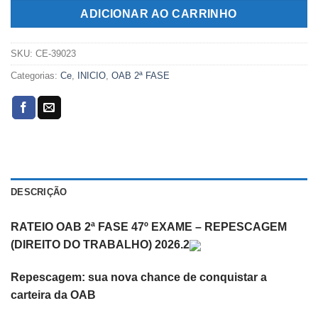
R$199,00.
R$99,00.
ADICIONAR AO CARRINHO
SKU:
CE-39023
Categorias:
Ce
,
INICIO
,
OAB 2ª FASE
DESCRIÇÃO
RATEIO OAB 2ª FASE 47º EXAME – REPESCAGEM
(DIREITO DO TRABALHO) 2026.2
​Repescagem: sua nova chance de conquistar a
carteira da OAB