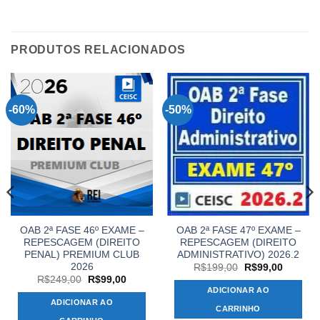
PRODUTOS RELACIONADOS
-60%
-50%
OAB 2ª FASE 46º EXAME –
OAB 2ª FASE 47º EXAME –
REPESCAGEM (DIREITO
REPESCAGEM (DIREITO
PENAL) PREMIUM CLUB
ADMINISTRATIVO) 2026.2
2026
O
O
R$
199,00
R$
99,00
preço
preço
O
O
R$
249,00
R$
99,00
original
atual
preço
preço
ADICIONAR AO
era:
é:
original
atual
ADICIONAR AO
R$199,00.
R$99,00
era:
é:
CARRINHO
00.
R$249,00.
R$99,00.