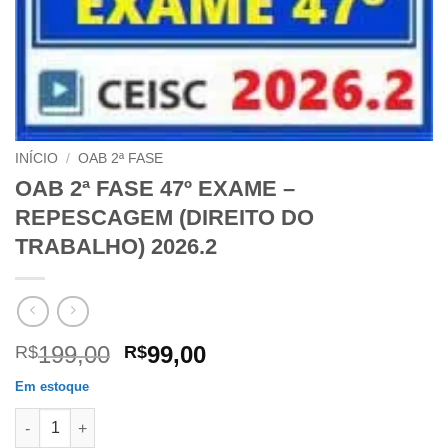
INÍCIO
/
OAB 2ª FASE
OAB 2ª FASE 47º EXAME –
REPESCAGEM (DIREITO DO
TRABALHO) 2026.2
O
O
199,00
99,00
R$
R$
preço
preço
Em estoque
original
atual
OAB 2ª FASE 47º EXAME – REPESCAGEM (DIREITO DO TRABALH
era:
é: