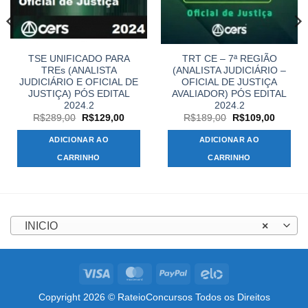
TSE UNIFICADO PARA
TRT CE – 7ª REGIÃO
TREs (ANALISTA
(ANALISTA JUDICIÁRIO –
JUDICIÁRIO E OFICIAL DE
OFICIAL DE JUSTIÇA
JUSTIÇA) PÓS EDITAL
AVALIADOR) PÓS EDITAL
2024.2
2024.2
O
O
O
O
R$
289,00
R$
129,00
R$
189,00
R$
109,00
preço
preço
preço
preço
original
atual
original
atual
ADICIONAR AO
ADICIONAR AO
,00.
era:
é:
era:
é:
R$289,00.
R$129,00.
R$189,00.
R$109,
CARRINHO
CARRINHO
INICIO
×
Visa
MasterCard
PayPal
Elo
Copyright 2026 © RateioConcursos Todos os Direitos