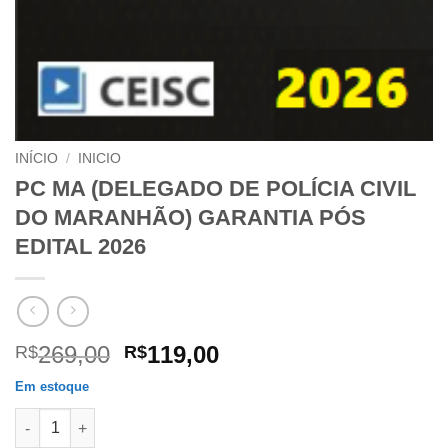
INÍCIO
/
INICIO
PC MA (DELEGADO DE POLÍCIA CIVIL
DO MARANHÃO) GARANTIA PÓS
EDITAL 2026
O
O
269,00
119,00
R$
R$
preço
preço
Em estoque
original
atual
PC MA (DELEGADO DE POLÍCIA CIVIL DO MARANHÃO) GARANTI
era:
é: